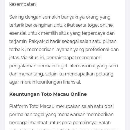
kesempatan.
Seiring dengan semakin banyaknya orang yang
tertarik berkeinginan untuk ikut serta togel online,
esensial untuk memilih situs yang terpercaya dan
terjamin. Rakyat4d hadir sebagai salah satu pilihan
terbaik , memberikan layanan yang profesional dan
jelas. Via situs ini, pemain dapat mengalami
pengalaman bermain togel internasional yang seru
dan menantang, selain itu mendapatkan peluang
agar meraih keuntungan finansial.
Keuntungan Toto Macau Online
Platform Toto Macau merupakan salah satu opsi
permainan togel yang menawarkan memberikan
berbagai manfaat untuk para pemainnya. Salah