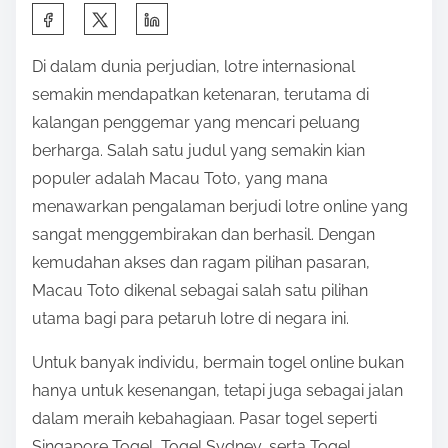
S
h
Di dalam dunia perjudian, lotre internasional
a
semakin mendapatkan ketenaran, terutama di
r
kalangan penggemar yang mencari peluang
e
berharga. Salah satu judul yang semakin kian
t
populer adalah Macau Toto, yang mana
h
menawarkan pengalaman berjudi lotre online yang
i
sangat menggembirakan dan berhasil. Dengan
s
kemudahan akses dan ragam pilihan pasaran,
p
Macau Toto dikenal sebagai salah satu pilihan
o
utama bagi para petaruh lotre di negara ini.
s
t
Untuk banyak individu, bermain togel online bukan
o
hanya untuk kesenangan, tetapi juga sebagai jalan
n
dalam meraih kebahagiaan. Pasar togel seperti
:
Singapore Togel, Togel Sydney, serta Togel