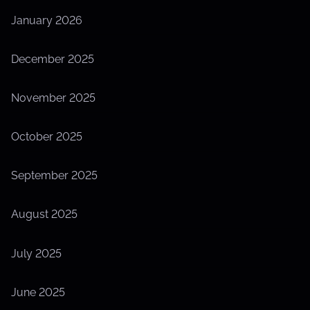
January 2026
December 2025
November 2025
October 2025
September 2025
August 2025
July 2025
June 2025