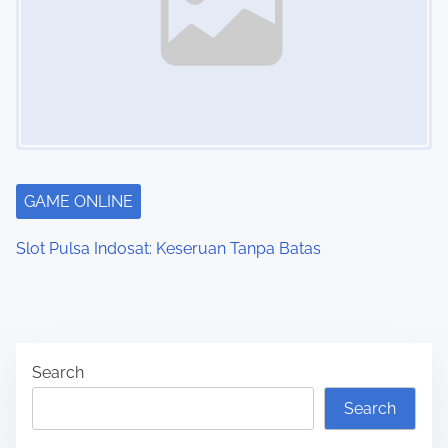
GAME ONLINE
Slot Pulsa Indosat: Keseruan Tanpa Batas
Search
Search