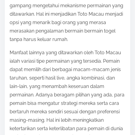
gampang mengetahui mekanisme permainan yang
ditawarkan. Hal ini menjadikan Toto Macau menjadi
opsi yang menarik bagi orang yang merasa
merasakan pengalaman bermain bermain togel
tanpa harus keluar rumah.
Manfaat lainnya yang ditawarkan oleh Toto Macau
ialah variasi tipe permainan yang tersedia. Pemain
dapat memilih dari berbagai macam-macam jenis
taruhan, seperti hasil live, angka kombinasi, dan
lain-lain, yang menambah keseruan dalam
permainan. Adanya beragam pilihan yang ada, para
pemain bisa mengatur strategi mereka serta cara
bertaruh mereka sendiri sesuai dengan preferensi
masing-masing. Hal ini lebih meningkatkan
ketertarikan serta keterlibatan para pemain di dunia