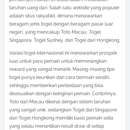
taruhan uang dari. Salah satu website yang populer
adalah situs rakyat4d, dimana menawarkan
beragam jenis togel dengan beragam pasar luar
negeri, yang mencakup Toto Macau, Togel
Singapore, Togel Sydney, dan Togel dari Hongkong.
Variasi togel internasional ini menawarkan prospek
luas untuk para pemain untuk memenangkan
reward yang sangat menarik. Masing-masing tipe
togel punya keunikan dan cara bermain sendiri,
sehingga memberikan perbedaan yang bisa
disesuaikan dengan keinginan pemain. Contohnya,
Toto dari Macau dikenal dengan sistem taruhan
yang sangat unik, sedangkan Togel dari Singapore
dan Togel Hongkong memiliki basis pemain setia
yang selalu menantikan result draw di setiap