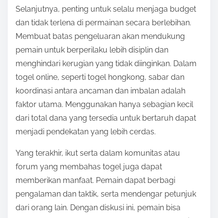
Selanjutnya, penting untuk selalu menjaga budget
dan tidak terlena di permainan secara berlebihan.
Membuat batas pengeluaran akan mendukung
pemain untuk berperilaku lebih disiplin dan
menghindari kerugian yang tidak diinginkan. Dalam
togel online, seperti togel hongkong, sabar dan
koordinasi antara ancaman dan imbalan adalah
faktor utama. Menggunakan hanya sebagian kecil
dari total dana yang tersedia untuk bertaruh dapat
menjadi pendekatan yang lebih cerdas.
Yang terakhir, ikut serta dalam komunitas atau
forum yang membahas togel juga dapat
memberikan manfaat. Pemain dapat berbagi
pengalaman dan taktik, serta mendengar petunjuk
dari orang lain. Dengan diskusi ini, pemain bisa