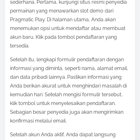
sederhana. Pertama, kunjungi situs resmi penyedia
permainan yang menawarkan slot demo dari
Pragmatic Play. Di halaman utama, Anda akan
menemukan opsi untuk mendaftar atau membuat
akun baru. Klik pada tombol pendaftaran yang
tersedia.
Setelah itu, lengkapi formulir pendaftaran dengan
informasi yang diminta, seperti nama, alamat email,
dan data pribadi lainnya. Pastikan informasi yang
Anda berikan akurat untuk menghindari masalah di
kemudian hari. Setelah mengisi formulir tersebut,
klik tombol untuk menyelesaikan pendaftaran.
Sebagian besar penyedia juga akan mengirimkan
konfirmasi melalui email.
Setelah akun Anda aktif, Anda dapat langsung