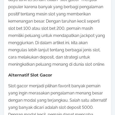
populer karena banyak yang berbagi pengalaman
positif tentang mesin slot yang memberikan
kemenangan besar. Dengan taruhan kecil seperti
slot bet 100 atau slot bet 200, pemain masih
memiliki peluang untuk mendapatkan jackpot yang
menggiurkan. Di dalam artikel ini, kita akan
mengulas lebih lanjut tentang berbagai jenis slot,
cara melakukan deposit, dan strategi untuk
meningkatkan peluang menang di dunia slot online.
Alternatif Slot Gacor
Slot gacor menjadi pilihan favorit banyak pemain
yang ingin merasakan pengalaman menang besar
dengan modal yang terjangkau. Salah satu alternatif
yang banyak dicari adalah slot deposit 5000.
Dengan modal kecil, pemain dapat mencoba