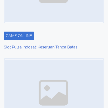
GAME ONLINE
Slot Pulsa Indosat: Keseruan Tanpa Batas
Image Placeholder