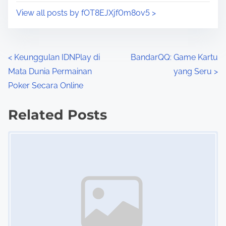
i
s
View all posts by fOT8EJXjf0m8ov5 >
m
t
e
o
n
P
<
Keunggulan IDNPlay di
BandarQQ: Game Kartu
:
Mata Dunia Permainan
yang Seru
>
o
Poker Secara Online
s
Related Posts
t
Image Placeholder
s
n
a
v
i