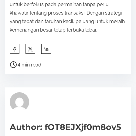
untuk berfokus pada permainan tanpa perlu
khawatir tentang proses transaksi. Dengan strategi
yang tepat dan taruhan kecil, peluang untuk meraih
kemenangan besar tetap terbuka lebar.
S
h
P
a
4 min read
o
r
s
e
t
t
r
h
e
i
a
s
d
p
Author: fOT8EJXjf0m8ov5
t
o