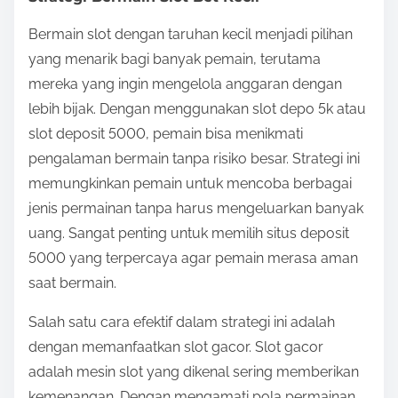
Bermain slot dengan taruhan kecil menjadi pilihan
yang menarik bagi banyak pemain, terutama
mereka yang ingin mengelola anggaran dengan
lebih bijak. Dengan menggunakan slot depo 5k atau
slot deposit 5000, pemain bisa menikmati
pengalaman bermain tanpa risiko besar. Strategi ini
memungkinkan pemain untuk mencoba berbagai
jenis permainan tanpa harus mengeluarkan banyak
uang. Sangat penting untuk memilih situs deposit
5000 yang terpercaya agar pemain merasa aman
saat bermain.
Salah satu cara efektif dalam strategi ini adalah
dengan memanfaatkan slot gacor. Slot gacor
adalah mesin slot yang dikenal sering memberikan
kemenangan. Dengan mengamati pola permainan,