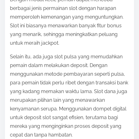
berbagai jenis permainan slot dengan harapan
memperoleh kemenangan yang menguntungkan.
Slot ini biasanya menawarkan banyak fitur bonus
yang menarik, sehingga meningkatkan peluang
untuk meraih jackpot.
Selain itu, ada juga slot pulsa yang memudahkan
pemain dalam melakukan deposit. Dengan
menggunakan metode pembayaran seperti pulsa,
para pemain tidak perlu ribet dengan transaksi bank
yang kadang memakan waktu lama. Slot dana juga
merupakan pilihan lain yang menawarkan
kenyamanan serupa. Menggunakan dompet digital
untuk deposit slot sangat efisien, terutama bagi
mereka yang menginginkan proses deposit yang
cepat dan tanpa hambatan.