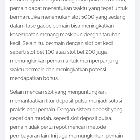
pemain dapat menentukan waktu yang tepat untuk
bermain. Jika menemukan slot 5000 yang sedang
dalam fase gacor, pemain bisa meningkatkan
kesempatan menang meskipun dengan taruhan
kecil. Selain itu, bermain dengan slot bet kecil
seperti slot bet 100 atau slot bet 200 juga
memungkinkan pemain untuk memperpanjang
waktu bermain dan meningkatkan potensi
mendapatkan bonus.
Selain mencari slot yang menguntungkan,
memanfaatkan fitur deposit pulsa menjadi solusi
praktis bagi pemain. Dengan sistem deposit yang
cepat dan mudah, seperti slot deposit pulsa,
pemain tidak perlu repot mencari metode
pembayaran lain. Ini juga memungkinkan pemain