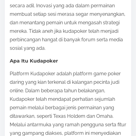
n
secara adil. Inovasi yang ada dalam permainan
:
membuat setiap sesi merasa segar menyenangkan,
dan menantang pemain untuk mengasah strategi
mereka. Tidak aneh jika kudapoker telah menjadi
perbincangan hangat di banyak forum serta media
sosial yang ada.
Apa Itu Kudapoker
Platform Kudapoker adalah platform game poker
daring yang kian terkenal di kalangan pecinta judi
online. Dalam beberapa tahun belakangan,
Kudapoker telah mendapat perhatian sejumlah
pemain melalui berbagai jenis permainan yang
ditawarkan, seperti Texas Holdem dan Omaha.
Melalui antarmuka yang ramah pengguna serta fitur
yang gampang diakses, platform ini menyediakan