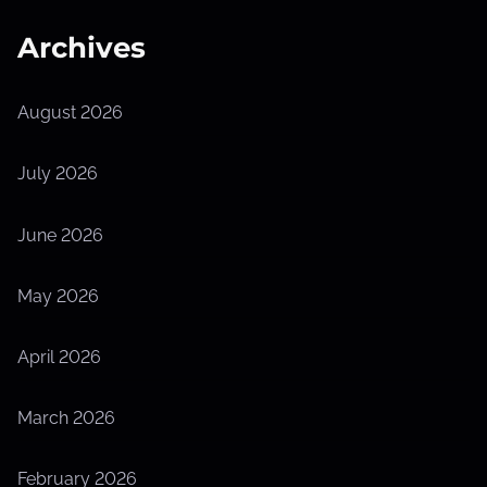
Archives
August 2026
July 2026
June 2026
May 2026
April 2026
March 2026
February 2026