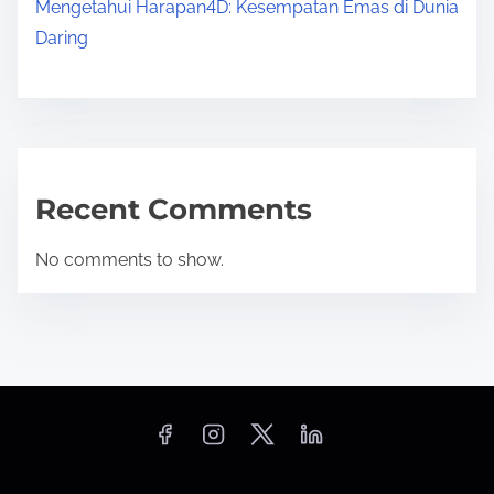
Mengetahui Harapan4D: Kesempatan Emas di Dunia
Daring
Recent Comments
No comments to show.