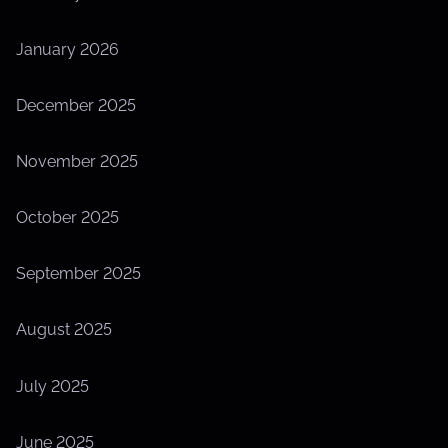
January 2026
December 2025
November 2025
October 2025
September 2025
August 2025
July 2025
June 2025