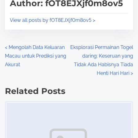
p
Author: fOT8EJXjf0m8ov5
t
o
i
s
View all posts by fOT8EJXjf0m8ov5 >
m
t
e
o
n
P
<
Mengolah Data Keluaran
Eksplorasi Permainan Togel
:
Macau untuk Prediksi yang
daring: Keseruan yang
o
Akurat
Tidak Ada Habisnya Tiada
s
Henti Hari Hari
>
t
Related Posts
s
Image Placeholder
n
a
v