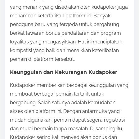
yang menarik yang disediakan oleh kudapoker juga
menambah ketertarikan platform ini. Banyak
pengguna baru yang tergoda untuk bergabung
berkat tawaran bonus pendaftaran dan program
loyalitas yang mengasyikkan. Hal ini menciptakan
kompetisi yang baik dan menaikkan keterlibatan
pemain di platform tersebut.
Keunggulan dan Kekurangan Kudapoker
Kudapoker memberikan berbagai keunggulan yang
membuat berbagai pemain tertarik untuk
bergabung. Salah satunya adalah kemudahan
akses oleh platform ini. Dengan antarmuka yang
mudah digunakan, pemain dapat segera registrasi
dan mulai bermain tanpa masalah. Di samping itu,
Kudapoker sering kali menyediakan bonus dan