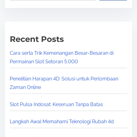
Recent Posts
Cara serta Trik Kemenangan Besar-Besaran di
Permainan Slot Setoran 5.000
Penelitian Harapan 4D: Solusi untuk Perlombaan
Zaman Online
Slot Pulsa Indosat: Keseruan Tanpa Batas
Langkah Awal Memahami Teknologi Rubah 4d