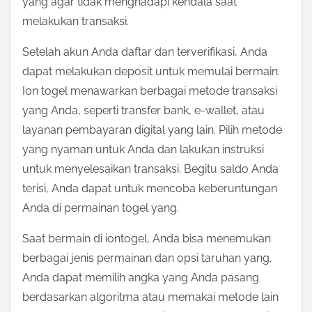
yang agar tidak menghadapi kendala saat
melakukan transaksi.
Setelah akun Anda daftar dan terverifikasi, Anda
dapat melakukan deposit untuk memulai bermain.
Ion togel menawarkan berbagai metode transaksi
yang Anda, seperti transfer bank, e-wallet, atau
layanan pembayaran digital yang lain. Pilih metode
yang nyaman untuk Anda dan lakukan instruksi
untuk menyelesaikan transaksi. Begitu saldo Anda
terisi, Anda dapat untuk mencoba keberuntungan
Anda di permainan togel yang.
Saat bermain di iontogel, Anda bisa menemukan
berbagai jenis permainan dan opsi taruhan yang.
Anda dapat memilih angka yang Anda pasang
berdasarkan algoritma atau memakai metode lain