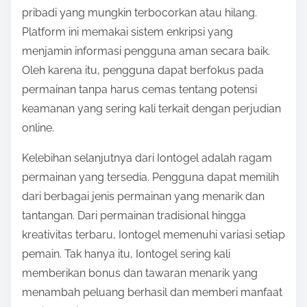
pribadi yang mungkin terbocorkan atau hilang.
Platform ini memakai sistem enkripsi yang
menjamin informasi pengguna aman secara baik.
Oleh karena itu, pengguna dapat berfokus pada
permainan tanpa harus cemas tentang potensi
keamanan yang sering kali terkait dengan perjudian
online.
Kelebihan selanjutnya dari Iontogel adalah ragam
permainan yang tersedia. Pengguna dapat memilih
dari berbagai jenis permainan yang menarik dan
tantangan. Dari permainan tradisional hingga
kreativitas terbaru, Iontogel memenuhi variasi setiap
pemain. Tak hanya itu, Iontogel sering kali
memberikan bonus dan tawaran menarik yang
menambah peluang berhasil dan memberi manfaat