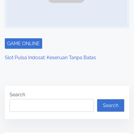
GAME ONLINE
Slot Pulsa Indosat: Keseruan Tanpa Batas
Search
Search