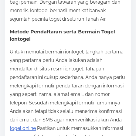
bagi pemain. Dengan tawaran yang beragam dan
menarik, Iontogel berhasil memikat banyak
sejumlah pecinta togel di seluruh Tanah Air.
Metode Pendaftaran serta Bermain Togel
Iontogel
Untuk memulai bermain iontogel, langkah pertama
yang pertama perlu Anda lakukan adalah
mendaftar di situs resmi iontogel. Tahapan
pendaftaran ini cukup sederhana. Anda hanya perlu
melengkapi formulir pendaftaran dengan informasi
yang seperti nama, alamat email, dan nomor
telepon. Sesudah melengkapi formulir, umumnya
Anda akan tetapi tidak selalu menerima konfirmasi
dari email dan SMS agar memverifikasi akun Anda.
togel online
Pastikan untuk memasukkan informasi