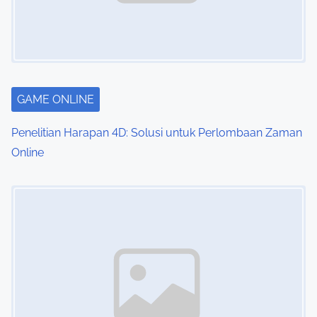
GAME ONLINE
Penelitian Harapan 4D: Solusi untuk Perlombaan Zaman
Online
Image Placeholder