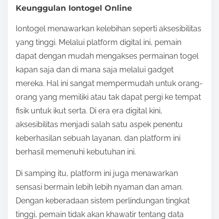
Keunggulan Iontogel Online
Iontogel menawarkan kelebihan seperti aksesibilitas
yang tinggi. Melalui platform digital ini, pemain
dapat dengan mudah mengakses permainan togel
kapan saja dan di mana saja melalui gadget
mereka. Hal ini sangat mempermudah untuk orang-
orang yang memiliki atau tak dapat pergi ke tempat
fisik untuk ikut serta. Di era era digital kini,
aksesibilitas menjadi salah satu aspek penentu
keberhasilan sebuah layanan, dan platform ini
berhasil memenuhi kebutuhan ini.
Di samping itu, platform ini juga menawarkan
sensasi bermain lebih lebih nyaman dan aman.
Dengan keberadaan sistem perlindungan tingkat
tinggi, pemain tidak akan khawatir tentang data