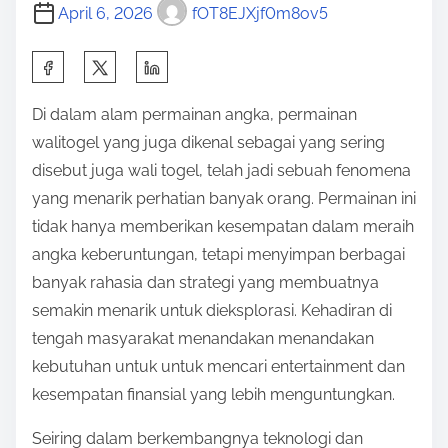
April 6, 2026
fOT8EJXjf0m8ov5
S
h
Di dalam alam permainan angka, permainan
a
walitogel yang juga dikenal sebagai yang sering
r
disebut juga wali togel, telah jadi sebuah fenomena
e
yang menarik perhatian banyak orang. Permainan ini
t
tidak hanya memberikan kesempatan dalam meraih
h
angka keberuntungan, tetapi menyimpan berbagai
i
banyak rahasia dan strategi yang membuatnya
s
semakin menarik untuk dieksplorasi. Kehadiran di
p
tengah masyarakat menandakan menandakan
o
kebutuhan untuk untuk mencari entertainment dan
s
kesempatan finansial yang lebih menguntungkan.
t
o
Seiring dalam berkembangnya teknologi dan