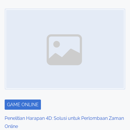
Image Placeholder
GAME ONLINE
Penelitian Harapan 4D: Solusi untuk Perlombaan Zaman
Online