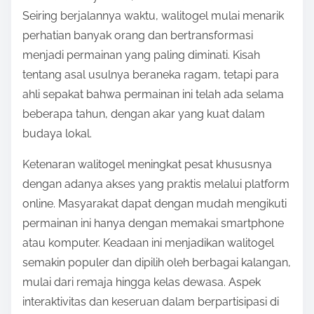
Seiring berjalannya waktu, walitogel mulai menarik
perhatian banyak orang dan bertransformasi
menjadi permainan yang paling diminati. Kisah
tentang asal usulnya beraneka ragam, tetapi para
ahli sepakat bahwa permainan ini telah ada selama
beberapa tahun, dengan akar yang kuat dalam
budaya lokal.
Ketenaran walitogel meningkat pesat khususnya
dengan adanya akses yang praktis melalui platform
online. Masyarakat dapat dengan mudah mengikuti
permainan ini hanya dengan memakai smartphone
atau komputer. Keadaan ini menjadikan walitogel
semakin populer dan dipilih oleh berbagai kalangan,
mulai dari remaja hingga kelas dewasa. Aspek
interaktivitas dan keseruan dalam berpartisipasi di