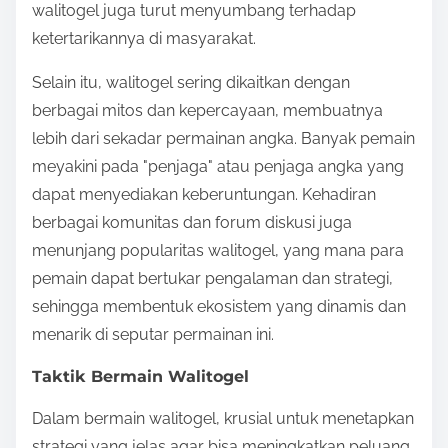
walitogel juga turut menyumbang terhadap
ketertarikannya di masyarakat.
Selain itu, walitogel sering dikaitkan dengan
berbagai mitos dan kepercayaan, membuatnya
lebih dari sekadar permainan angka. Banyak pemain
meyakini pada "penjaga" atau penjaga angka yang
dapat menyediakan keberuntungan. Kehadiran
berbagai komunitas dan forum diskusi juga
menunjang popularitas walitogel, yang mana para
pemain dapat bertukar pengalaman dan strategi,
sehingga membentuk ekosistem yang dinamis dan
menarik di seputar permainan ini.
Taktik Bermain Walitogel
Dalam bermain walitogel, krusial untuk menetapkan
strategi yang jelas agar bisa meningkatkan peluang