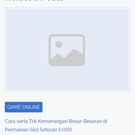
t
Image Placeholder
s
n
a
v
i
g
a
t
i
GAME ONLINE
o
Cara serta Trik Kemenangan Besar-Besaran di
Permainan Slot Setoran 5.000
n