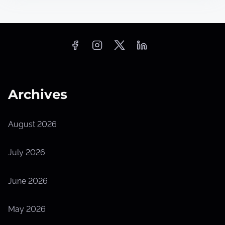
Archives
August 2026
July 2026
June 2026
May 2026