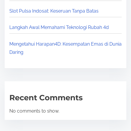
Slot Pulsa Indosat: Keseruan Tanpa Batas
Langkah Awal Memahami Teknologi Rubah 4d
Mengetahui Harapan4D: Kesempatan Emas di Dunia
Daring
Recent Comments
No comments to show.