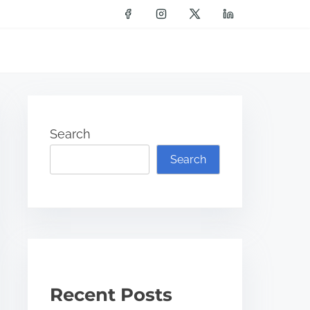
Search
Search
Recent Posts