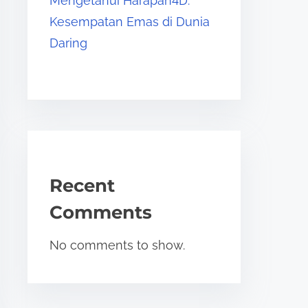
Mengetahui Harapan4D:
Kesempatan Emas di Dunia
Daring
Recent
Comments
No comments to show.