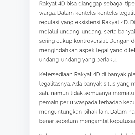
:
Rakyat 4D bisa dianggap sebagai tipe 
warga. Dalam konteks konteks legalita
regulasi yang eksistensi Rakyat 4D. Di
melalui undang-undang, serta banyak 
sering cukup kontroversial. Dengan 
mengindahkan aspek legal yang dite
undang-undang yang berlaku.
Ketersediaan Rakyat 4D di banyak p
legalitasnya. Ada banyak situs yang
sah, namun tidak semuanya mematuhi
pemain perlu waspada terhadap kec
menguntungkan pihak lain. Dalam hal
benar sebelum mengambil keputusan b