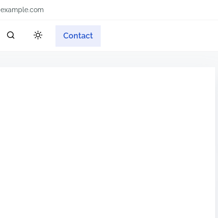
@example.com
Contact