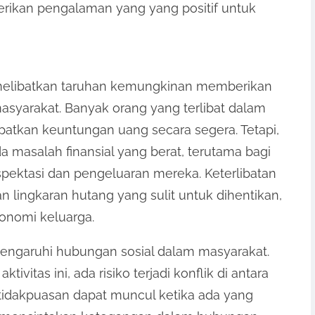
erikan pengalaman yang yang positif untuk
melibatkan taruhan kemungkinan memberikan
asyarakat. Banyak orang yang terlibat dalam
atkan keuntungan uang secara segera. Tetapi,
a masalah finansial yang berat, terutama bagi
pektasi dan pengeluaran mereka. Keterlibatan
n lingkaran hutang yang sulit untuk dihentikan,
onomi keluarga.
mengaruhi hubungan sosial dalam masyarakat.
tivitas ini, ada risiko terjadi konflik di antara
etidakpuasan dapat muncul ketika ada yang