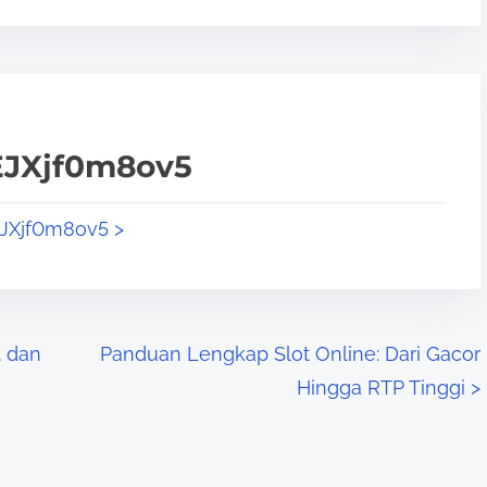
EJXjf0m8ov5
EJXjf0m8ov5 >
t dan
Panduan Lengkap Slot Online: Dari Gacor
Hingga RTP Tinggi
>