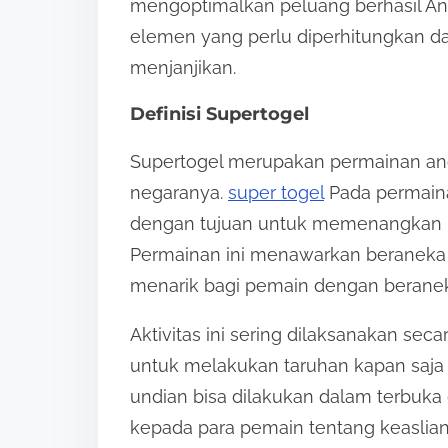
mengoptimalkan peluang berhasil Anda
n
elemen yang perlu diperhitungkan 
:
menjanjikan.
Definisi Supertogel
Supertogel merupakan permainan ang
negaranya.
super togel
Pada permaina
dengan tujuan untuk memenangkan h
Permainan ini menawarkan beraneka 
menarik bagi pemain dengan beranek
Aktivitas ini sering dilaksanakan se
untuk melakukan taruhan kapan saja 
undian bisa dilakukan dalam terbuk
kepada para pemain tentang keaslian