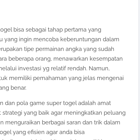
gel bisa sebagai tahap pertama yang
u yang ingin mencoba keberuntungan dalam
erupakan tipe permainan angka yang sudah
tara beberapa orang, menawarkan kesempatan
alui investasi yg relatif rendah. Namun,
untuk memiliki pemahaman yang jelas mengenai
yang benar.
 dan pola game super togel adalah amat
t strategi yang baik agar meningkatkan peluang
kan menguraikan berbagai saran dan trik dalam
el yang efisien agar anda bisa