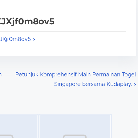
EJXjf0m8ov5
EJXjf0m8ov5 >
n
Petunjuk Komprehensif Main Permainan Togel
Singapore bersama Kudaplay.
>
Image Placeholder