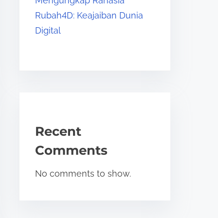
Mengungkap Rahasia
Rubah4D: Keajaiban Dunia
Digital
Recent
Comments
No comments to show.