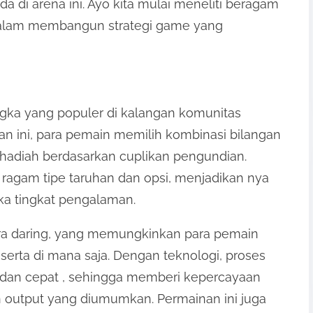
 di arena ini. Ayo kita mulai meneliti beragam
dalam membangun strategi game yang
ka yang populer di kalangan komunitas
n ini, para pemain memilih kombinasi bilangan
adiah berdasarkan cuplikan pengundian.
ragam tipe taruhan dan opsi, menjadikan nya
a tingkat pengalaman.
cara daring, yang memungkinkan para pemain
serta di mana saja. Dengan teknologi, proses
a dan cepat , sehingga memberi kepercayaan
 output yang diumumkan. Permainan ini juga