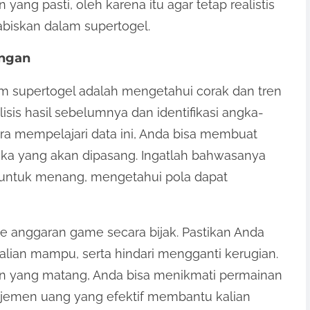
 yang pasti, oleh karena itu agar tetap realistis
biskan dalam supertogel.
angan
m supertogel adalah mengetahui corak dan tren
sis hasil sebelumnya dan identifikasi angka-
a mempelajari data ini, Anda bisa membuat
gka yang akan dipasang. Ingatlah bahwasanya
 untuk menang, mengetahui pola dapat
ge anggaran game secara bijak. Pastikan Anda
alian mampu, serta hindari mengganti kerugian.
 yang matang, Anda bisa menikmati permainan
ajemen uang yang efektif membantu kalian