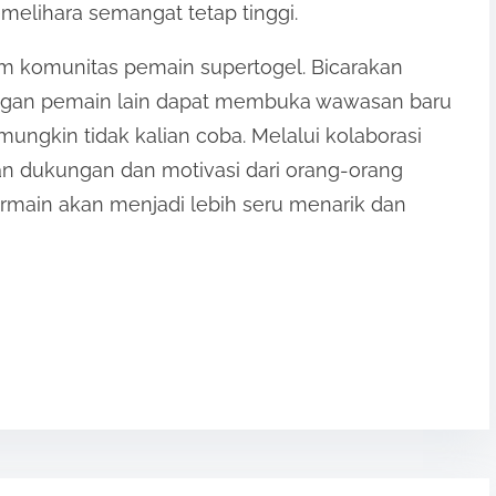
melihara semangat tetap tinggi.
m komunitas pemain supertogel. Bicarakan
dengan pemain lain dapat membuka wawasan baru
ungkin tidak kalian coba. Melalui kolaborasi
n dukungan dan motivasi dari orang-orang
ermain akan menjadi lebih seru menarik dan