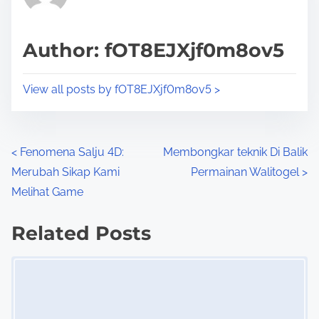
i
a
s
d
p
Author: fOT8EJXjf0m8ov5
t
o
i
s
View all posts by fOT8EJXjf0m8ov5 >
m
t
e
o
n
P
<
Fenomena Salju 4D:
Membongkar teknik Di Balik
:
Merubah Sikap Kami
Permainan Walitogel
>
o
Melihat Game
s
Related Posts
t
Image Placeholder
s
n