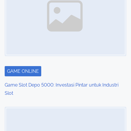
a
v
i
g
a
t
i
GAME ONLINE
o
Game Slot Depo 5000: Investasi Pintar untuk Industri
Slot
n
Image Placeholder