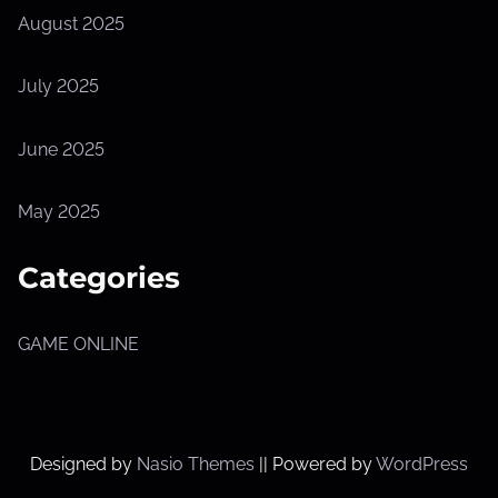
August 2025
July 2025
June 2025
May 2025
Categories
GAME ONLINE
Designed by
Nasio Themes
||
Powered by
WordPress