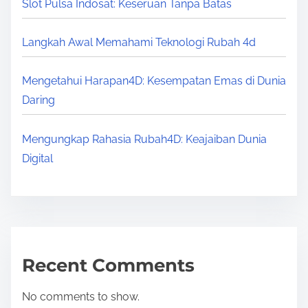
Slot Pulsa Indosat: Keseruan Tanpa Batas
Langkah Awal Memahami Teknologi Rubah 4d
Mengetahui Harapan4D: Kesempatan Emas di Dunia
Daring
Mengungkap Rahasia Rubah4D: Keajaiban Dunia
Digital
Recent Comments
No comments to show.