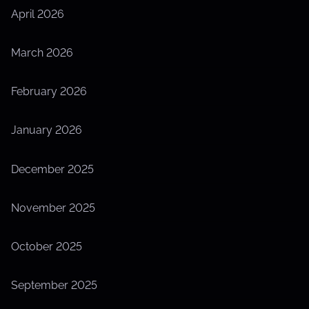
April 2026
March 2026
February 2026
January 2026
December 2025
November 2025
October 2025
September 2025