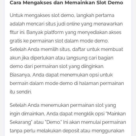
Cara Mengakses dan Memainkan Slot Demo
Untuk mengakses slot demo, langkah pertama
adalah mencari situs judi online yang menawarkan
fitur ini. Banyak platform yang menyediakan akses
gratis ke permainan slot dalam mode demo.
Setelah Anda memilih situs, daftar untuk membuat
akun jika diperlukan atau langsung cari bagian
demo dari permainan slot yang diinginkan.
Biasanya, Anda dapat menemukan opsi untuk
bermain dalam mode demo di halaman permainan
itu sendiri.
Setelah Anda menemukan permainan slot yang
ingin dimainkan, Anda dapat mengklik opsi "Mainkan
Sekarang" atau "Demo." Ini akan memulai permainan
tanpa perlu melakukan deposit atau menggunakan