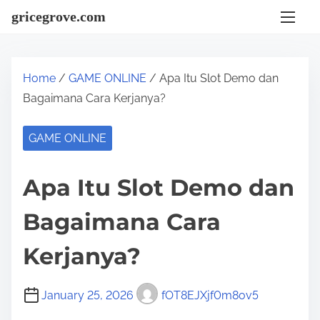
S
gricegrove.com
k
i
p
Home
/
GAME ONLINE
/ Apa Itu Slot Demo dan
t
Bagaimana Cara Kerjanya?
o
c
GAME ONLINE
o
n
Apa Itu Slot Demo dan
t
e
Bagaimana Cara
n
t
Kerjanya?
January 25, 2026
fOT8EJXjf0m8ov5