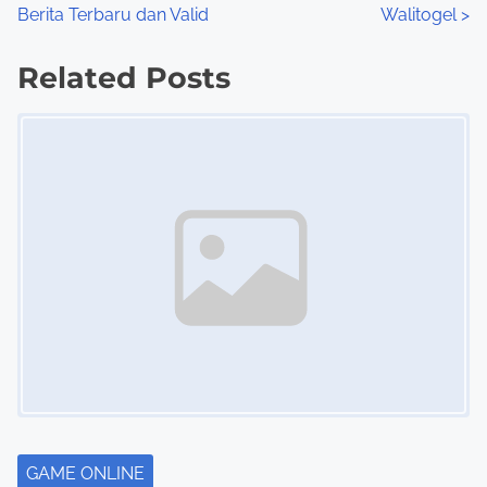
:
Berita Terbaru dan Valid
Walitogel
>
o
s
Related Posts
Image Placeholder
t
s
n
a
v
i
g
a
t
GAME ONLINE