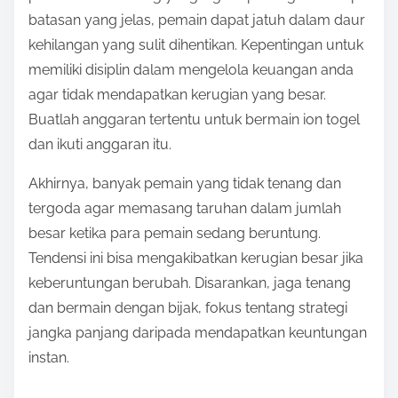
batasan yang jelas, pemain dapat jatuh dalam daur
kehilangan yang sulit dihentikan. Kepentingan untuk
memiliki disiplin dalam mengelola keuangan anda
agar tidak mendapatkan kerugian yang besar.
Buatlah anggaran tertentu untuk bermain ion togel
dan ikuti anggaran itu.
Akhirnya, banyak pemain yang tidak tenang dan
tergoda agar memasang taruhan dalam jumlah
besar ketika para pemain sedang beruntung.
Tendensi ini bisa mengakibatkan kerugian besar jika
keberuntungan berubah. Disarankan, jaga tenang
dan bermain dengan bijak, fokus tentang strategi
jangka panjang daripada mendapatkan keuntungan
instan.