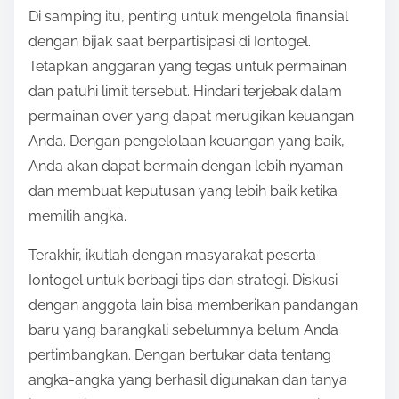
Di samping itu, penting untuk mengelola finansial
dengan bijak saat berpartisipasi di Iontogel.
Tetapkan anggaran yang tegas untuk permainan
dan patuhi limit tersebut. Hindari terjebak dalam
permainan over yang dapat merugikan keuangan
Anda. Dengan pengelolaan keuangan yang baik,
Anda akan dapat bermain dengan lebih nyaman
dan membuat keputusan yang lebih baik ketika
memilih angka.
Terakhir, ikutlah dengan masyarakat peserta
Iontogel untuk berbagi tips dan strategi. Diskusi
dengan anggota lain bisa memberikan pandangan
baru yang barangkali sebelumnya belum Anda
pertimbangkan. Dengan bertukar data tentang
angka-angka yang berhasil digunakan dan tanya