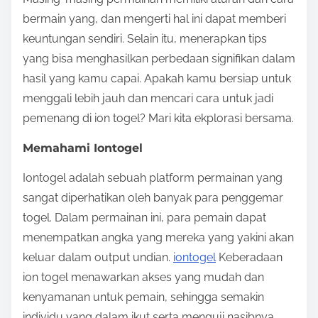
bermain yang, dan mengerti hal ini dapat memberi
keuntungan sendiri. Selain itu, menerapkan tips
yang bisa menghasilkan perbedaan signifikan dalam
hasil yang kamu capai. Apakah kamu bersiap untuk
menggali lebih jauh dan mencari cara untuk jadi
pemenang di ion togel? Mari kita ekplorasi bersama.
Memahami Iontogel
Iontogel adalah sebuah platform permainan yang
sangat diperhatikan oleh banyak para penggemar
togel. Dalam permainan ini, para pemain dapat
menempatkan angka yang mereka yang yakini akan
keluar dalam output undian.
iontogel
Keberadaan
ion togel menawarkan akses yang mudah dan
kenyamanan untuk pemain, sehingga semakin
individu yang dalam ikut serta menguji nasibnya.