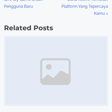
o
Pengguna Baru
Platform Yang Tepercaya
s
Kamu
>
t
Related Posts
s
Image Placeholder
n
a
v
i
g
a
t