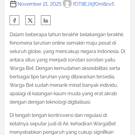
November 21, 2025
fOT8EJXjf0m8ov5
S
h
Dalam beberapa tahun terakhir belakangan terakhir,
a
fenomena taruhan online semakin maju pesat di
r
seluruh globe, yang mencakup negara Indonesia. Di
e
antara situs yang menjadi sorotan sorotan yaitu
t
Warga Bet. Dengan kemudahan aksesibilitas serta
h
berbagai tipe taruhan yang ditawarkan tersedia,
i
Warga Bet sudah menarik minat banyak individu,
s
apalagi di kalangan kaum muda yang erat akrab
p
dengan dengan teknologi digitalisasi.
o
s
Di tengah tengah kontroversi dan regulasi di
t
ketatnya seputar judi di Air, kehadiran WargaBet
o
menyebabkan pengaruh yang cukup signifikan