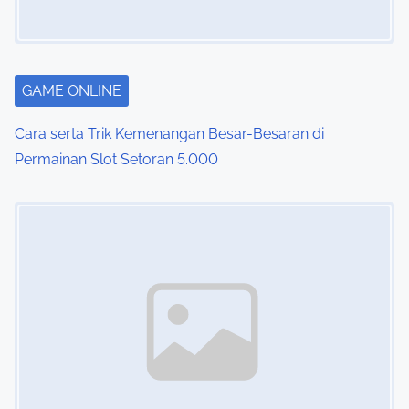
t
i
GAME ONLINE
o
Cara serta Trik Kemenangan Besar-Besaran di
n
Permainan Slot Setoran 5.000
Image Placeholder