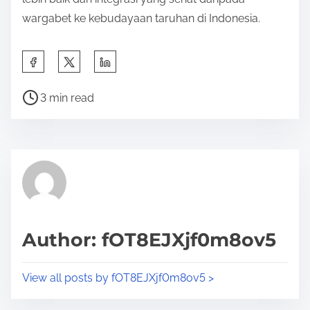
wargabet ke kebudayaan taruhan di Indonesia.
S
h
P
a
3 min read
o
r
s
e
t
t
r
h
e
i
a
s
d
p
Author: fOT8EJXjf0m8ov5
t
o
i
s
View all posts by fOT8EJXjf0m8ov5 >
m
t
e