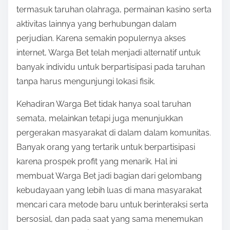
termasuk taruhan olahraga, permainan kasino serta
aktivitas lainnya yang berhubungan dalam
perjudian. Karena semakin populernya akses
internet, Warga Bet telah menjadi alternatif untuk
banyak individu untuk berpartisipasi pada taruhan
tanpa harus mengunjungi lokasi fisik.
Kehadiran Warga Bet tidak hanya soal taruhan
semata, melainkan tetapi juga menunjukkan
pergerakan masyarakat di dalam dalam komunitas.
Banyak orang yang tertarik untuk berpartisipasi
karena prospek profit yang menarik. Hal ini
membuat Warga Bet jadi bagian dari gelombang
kebudayaan yang lebih luas di mana masyarakat
mencari cara metode baru untuk berinteraksi serta
bersosial, dan pada saat yang sama menemukan