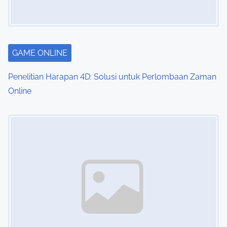
GAME ONLINE
Penelitian Harapan 4D: Solusi untuk Perlombaan Zaman
Online
Image Placeholder