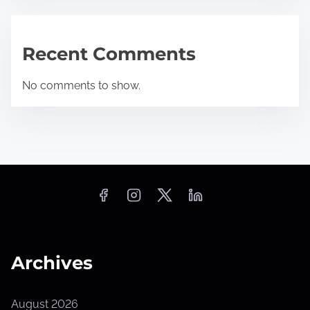
Recent Comments
No comments to show.
Archives
August 2026