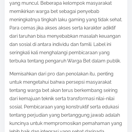
yang muncul. Beberapa kelompok masyarakat
memikirkan warga bet sebagai penyebab
meningkatnya tingkah laku gaming yang tidak sehat.
Para cemas jika akses akses serta karakter adiktif
dari taruhan bisa menyebabkan masalah keuangan
dan sosial di antara individu dan famili. Label ini
seringkali kali menghalangi pembicaraan yang
terbuka tentang pengaruh Warga Bet dalam publik.
Memisahkan dari pro dan penolakan itu, penting
untuk mengetahui bahwa persepsi masyarakat
tentang warga bet akan terus berkembang seiring
dari kemajuan teknik serta transformasi nilai-nilai
sosial. Pembicaraan yang konstruktif serta edukasi
tentang perjudian yang bertanggung jawab adalah
kuncinya untuk mempromosikan pemahaman yang
lebih baik dan integrasi yang sehat daripada