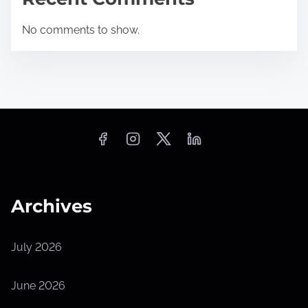
No comments to show.
Archives
July 2026
June 2026