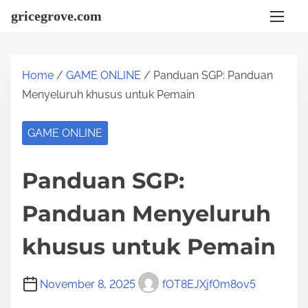
S
gricegrove.com
k
i
p
Home
/
GAME ONLINE
/ Panduan SGP: Panduan
t
Menyeluruh khusus untuk Pemain
o
c
GAME ONLINE
o
n
Panduan SGP:
t
e
Panduan Menyeluruh
n
t
khusus untuk Pemain
November 8, 2025
fOT8EJXjf0m8ov5