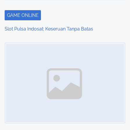
GAME ONLINE
Slot Pulsa Indosat: Keseruan Tanpa Batas
Image Placeholder