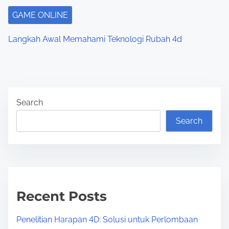
GAME ONLINE
Langkah Awal Memahami Teknologi Rubah 4d
Search
Search
Recent Posts
Penelitian Harapan 4D: Solusi untuk Perlombaan