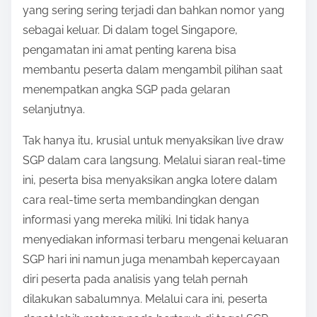
yang sering sering terjadi dan bahkan nomor yang
sebagai keluar. Di dalam togel Singapore,
pengamatan ini amat penting karena bisa
membantu peserta dalam mengambil pilihan saat
menempatkan angka SGP pada gelaran
selanjutnya.
Tak hanya itu, krusial untuk menyaksikan live draw
SGP dalam cara langsung. Melalui siaran real-time
ini, peserta bisa menyaksikan angka lotere dalam
cara real-time serta membandingkan dengan
informasi yang mereka miliki. Ini tidak hanya
menyediakan informasi terbaru mengenai keluaran
SGP hari ini namun juga menambah kepercayaan
diri peserta pada analisis yang telah pernah
dilakukan sabalumnya. Melalui cara ini, peserta