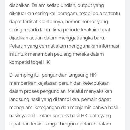
diabaikan. Dalam setiap undian, output yang
dikeluarkan sering kali beragam, tetapi pola tertentu
dapat terlihat. Contohnya, nomor-nomor yang
sering terjadi dalam lima periode terakhir dapat
dijadikan acuan dalam menggali angka baru.
Petaruh yang cermat akan menggunakan informasi
ini untuk menambah peluang mereka dalam
kompetisi togel HK.
Di samping itu, pengundian langsung HK
memberikan kejelasan penuh dan keterbukaan
dalam proses pengundian. Melalui menyaksikan
langsung hasil yang di tampilkan, pemain dapat
mengalami ketegangan dan menjamin bahwa hasil-
hasilnya adil. Dalam konteks hasil HK, data yang
tepat dan terkini sangat berguna petaruh dalam