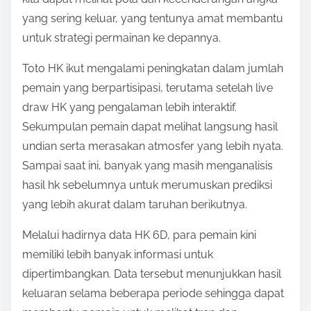
yang sering keluar, yang tentunya amat membantu
untuk strategi permainan ke depannya.
Toto HK ikut mengalami peningkatan dalam jumlah
pemain yang berpartisipasi, terutama setelah live
draw HK yang pengalaman lebih interaktif.
Sekumpulan pemain dapat melihat langsung hasil
undian serta merasakan atmosfer yang lebih nyata.
Sampai saat ini, banyak yang masih menganalisis
hasil hk sebelumnya untuk merumuskan prediksi
yang lebih akurat dalam taruhan berikutnya.
Melalui hadirnya data HK 6D, para pemain kini
memiliki lebih banyak informasi untuk
dipertimbangkan. Data tersebut menunjukkan hasil
keluaran selama beberapa periode sehingga dapat