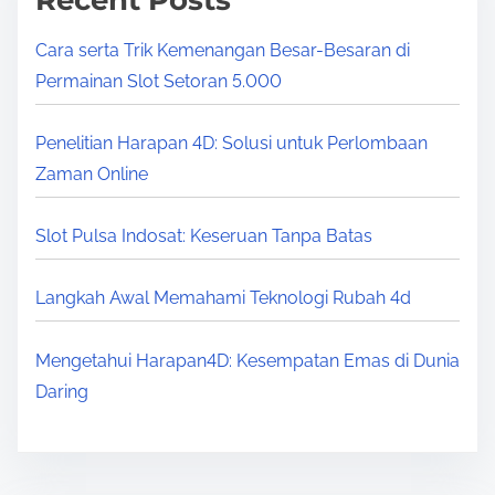
Cara serta Trik Kemenangan Besar-Besaran di
Permainan Slot Setoran 5.000
Penelitian Harapan 4D: Solusi untuk Perlombaan
Zaman Online
Slot Pulsa Indosat: Keseruan Tanpa Batas
Langkah Awal Memahami Teknologi Rubah 4d
Mengetahui Harapan4D: Kesempatan Emas di Dunia
Daring