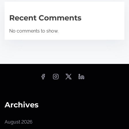
Recent Comments
No comments to show.
Archives
August 2026