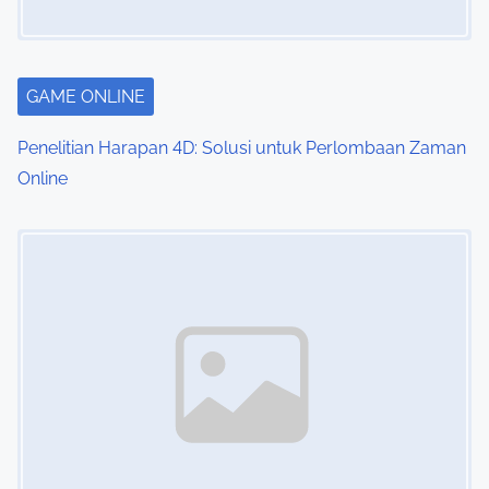
GAME ONLINE
Penelitian Harapan 4D: Solusi untuk Perlombaan Zaman
Online
Image Placeholder