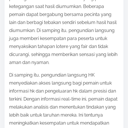
ketegangan saat hasil diumumkan. Beberapa
pemain dapat bergabung bersama pecinta yang
lain dan berbagi tebakan sendiri sebelum hasil hasil
diumumkan. Di samping itu, pengundian langsung
juga memberi kesempatan para peserta untuk
menyaksikan tahapan lotere yang fair dan tidak
dicurangi, sehingga memberikan sensasi yang lebih
aman dan nyaman.
Di samping itu, pengundian langsung HK
menyediakan akses langsung bagi pemain untuk
informasi hk dan pengeluaran hk dalam presisi dan
terkini. Dengan informasi real-time ini, pemain dapat
melakukan analisis dan menentukan tindakan yang
lebih baik untuk taruhan mereka. Ini tentunya
meningkatkan kesempatan untuk mendapatkan