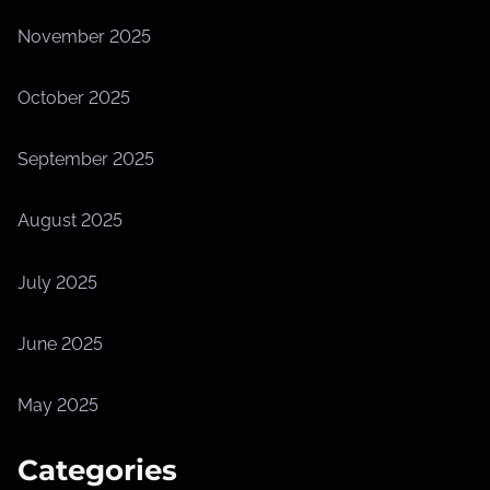
November 2025
October 2025
September 2025
August 2025
July 2025
June 2025
May 2025
Categories