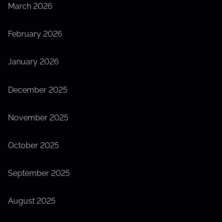
March 2026
February 2026
January 2026
December 2025
November 2025
October 2025
September 2025
August 2025