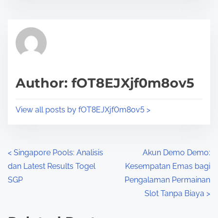
s
e
t
t
r
h
e
i
a
s
d
p
Author: fOT8EJXjf0m8ov5
t
o
i
s
View all posts by fOT8EJXjf0m8ov5 >
m
t
e
o
n
P
<
Singapore Pools: Analisis
Akun Demo Demo:
:
dan Latest Results Togel
Kesempatan Emas bagi
o
SGP
Pengalaman Permainan
s
Slot Tanpa Biaya
>
t