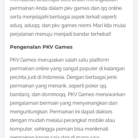
permainan Anda dalam pkv games dan qq online,
serta menjelajahi berbagai aspek terkait seperti
aduq, aduqq, dan pkv games resmi. Mari kita mulai
perjalanan menuju menjadi bandar terhebat!
Pengenalan PKV Games
PKV Games merupakan salah satu platform
permainan online yang sangat populer di kalangan
pecinta judi di Indonesia. Dengan berbagai jenis
permainan yang menarik, seperti poker qq,
bandarq, dan dominoqq, PKV Games menawarkan
pengalaman bermain yang menyenangkan dan
menguntungkan. Permainan ini dapat diakses
dengan mudah melalui perangkat mobile atau
komputer, sehingga pemain bisa menikmati
permainan kapan saja dan di mana saja.