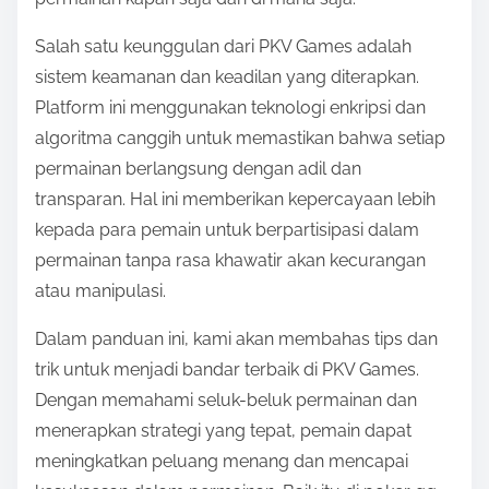
Salah satu keunggulan dari PKV Games adalah
sistem keamanan dan keadilan yang diterapkan.
Platform ini menggunakan teknologi enkripsi dan
algoritma canggih untuk memastikan bahwa setiap
permainan berlangsung dengan adil dan
transparan. Hal ini memberikan kepercayaan lebih
kepada para pemain untuk berpartisipasi dalam
permainan tanpa rasa khawatir akan kecurangan
atau manipulasi.
Dalam panduan ini, kami akan membahas tips dan
trik untuk menjadi bandar terbaik di PKV Games.
Dengan memahami seluk-beluk permainan dan
menerapkan strategi yang tepat, pemain dapat
meningkatkan peluang menang dan mencapai