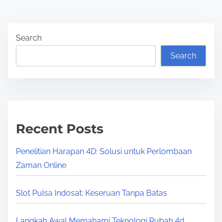
Search
Search
Recent Posts
Penelitian Harapan 4D: Solusi untuk Perlombaan
Zaman Online
Slot Pulsa Indosat: Keseruan Tanpa Batas
Langkah Awal Memahami Teknologi Rubah 4d