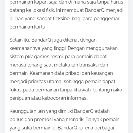
permainan kapan saja dan di mana saja tanpa harus
datang ke lokasi fisik. Ini membuat BandarQ menjadi
pilihan yang sangat fleksibel bagi para penggemar
permainan kartu.
Selain itu, BandarQ juga dikenal dengan
keamanannya yang tinggi. Dengan menggunakan
sistem pkv games resmi, para pemain dapat
merasa tenang saat melakukan transaksi dan
bermain. Keamanan data pribadi dan keuangan
menjadi prioritas utama, sehingga pemain dapat
fokus pada permainan tanpa khawatir tentang risiko
penipuan atau kebocoran informasi.
Keunggulan lain yang dimiliki BandarQ adalah
bonus dan promosi yang menarik. Banyak pemain
yang suka bermain di BandarQ karena berbagai