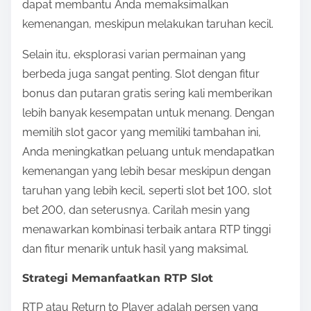
dapat membantu Anda memaksimalkan
kemenangan, meskipun melakukan taruhan kecil.
Selain itu, eksplorasi varian permainan yang
berbeda juga sangat penting. Slot dengan fitur
bonus dan putaran gratis sering kali memberikan
lebih banyak kesempatan untuk menang. Dengan
memilih slot gacor yang memiliki tambahan ini,
Anda meningkatkan peluang untuk mendapatkan
kemenangan yang lebih besar meskipun dengan
taruhan yang lebih kecil, seperti slot bet 100, slot
bet 200, dan seterusnya. Carilah mesin yang
menawarkan kombinasi terbaik antara RTP tinggi
dan fitur menarik untuk hasil yang maksimal.
Strategi Memanfaatkan RTP Slot
RTP atau Return to Player adalah persen yang