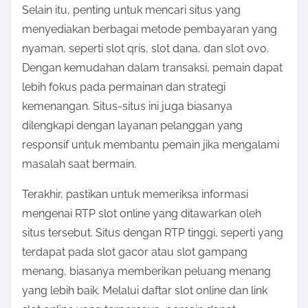
Selain itu, penting untuk mencari situs yang
menyediakan berbagai metode pembayaran yang
nyaman, seperti slot qris, slot dana, dan slot ovo.
Dengan kemudahan dalam transaksi, pemain dapat
lebih fokus pada permainan dan strategi
kemenangan. Situs-situs ini juga biasanya
dilengkapi dengan layanan pelanggan yang
responsif untuk membantu pemain jika mengalami
masalah saat bermain.
Terakhir, pastikan untuk memeriksa informasi
mengenai RTP slot online yang ditawarkan oleh
situs tersebut. Situs dengan RTP tinggi, seperti yang
terdapat pada slot gacor atau slot gampang
menang, biasanya memberikan peluang menang
yang lebih baik. Melalui daftar slot online dan link