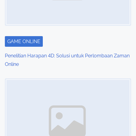
GAME ONLINE
Penelitian Harapan 4D: Solusi untuk Perlombaan Zaman
Online
Image Placeholder