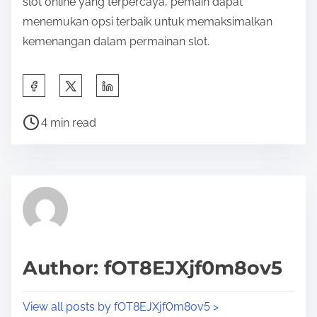
slot online yang terpercaya, pemain dapat
menemukan opsi terbaik untuk memaksimalkan
kemenangan dalam permainan slot.
S
h
P
a
4 min read
o
r
s
e
t
t
r
h
e
i
a
s
d
p
Author: fOT8EJXjf0m8ov5
t
o
i
s
View all posts by fOT8EJXjf0m8ov5 >
m