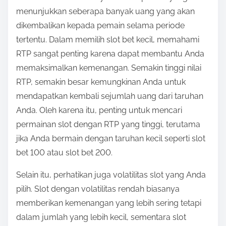
menunjukkan seberapa banyak uang yang akan
dikembalikan kepada pemain selama periode
tertentu. Dalam memilih slot bet kecil, memahami
RTP sangat penting karena dapat membantu Anda
memaksimalkan kemenangan. Semakin tinggi nilai
RTP, semakin besar kemungkinan Anda untuk
mendapatkan kembali sejumlah uang dari taruhan
Anda. Oleh karena itu, penting untuk mencari
permainan slot dengan RTP yang tinggi, terutama
jika Anda bermain dengan taruhan kecil seperti slot
bet 100 atau slot bet 200.
Selain itu, perhatikan juga volatilitas slot yang Anda
pilih. Slot dengan volatilitas rendah biasanya
memberikan kemenangan yang lebih sering tetapi
dalam jumlah yang lebih kecil, sementara slot