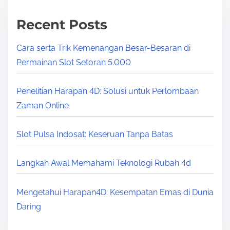
Recent Posts
Cara serta Trik Kemenangan Besar-Besaran di
Permainan Slot Setoran 5.000
Penelitian Harapan 4D: Solusi untuk Perlombaan
Zaman Online
Slot Pulsa Indosat: Keseruan Tanpa Batas
Langkah Awal Memahami Teknologi Rubah 4d
Mengetahui Harapan4D: Kesempatan Emas di Dunia
Daring