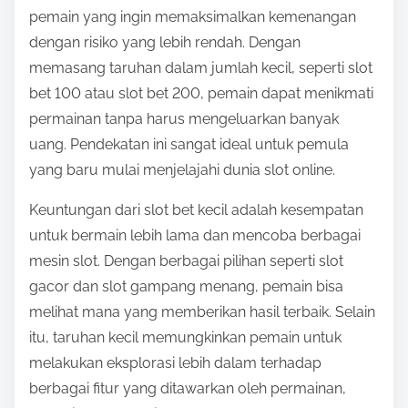
pemain yang ingin memaksimalkan kemenangan
dengan risiko yang lebih rendah. Dengan
memasang taruhan dalam jumlah kecil, seperti slot
bet 100 atau slot bet 200, pemain dapat menikmati
permainan tanpa harus mengeluarkan banyak
uang. Pendekatan ini sangat ideal untuk pemula
yang baru mulai menjelajahi dunia slot online.
Keuntungan dari slot bet kecil adalah kesempatan
untuk bermain lebih lama dan mencoba berbagai
mesin slot. Dengan berbagai pilihan seperti slot
gacor dan slot gampang menang, pemain bisa
melihat mana yang memberikan hasil terbaik. Selain
itu, taruhan kecil memungkinkan pemain untuk
melakukan eksplorasi lebih dalam terhadap
berbagai fitur yang ditawarkan oleh permainan,