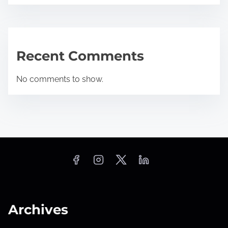
Recent Comments
No comments to show.
Archives