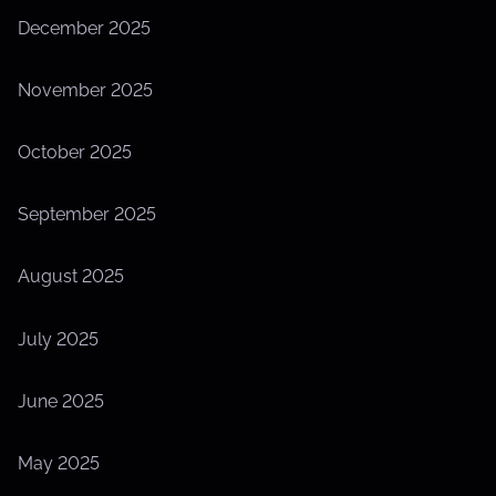
December 2025
November 2025
October 2025
September 2025
August 2025
July 2025
June 2025
May 2025