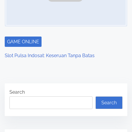
GAME ONLINE
Slot Pulsa Indosat: Keseruan Tanpa Batas
Search
Search