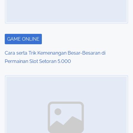
a
t
i
GAME ONLINE
o
Cara serta Trik Kemenangan Besar-Besaran di
n
Permainan Slot Setoran 5.000
Image Placeholder