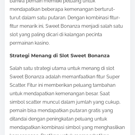
bahwa pemain memiliki peluang untuk
mendapatkan beberapa kemenangan berturut-
turut dalam satu putaran. Dengan kombinasi fitur-
fitur menarik ini, Sweet Bonanza menjadi salah satu
slot yang paling dicari di kalangan pecinta
permainan kasino.
Strategi Menang di Slot Sweet Bonanza
Salah satu strategi utama untuk menang di slot
Sweet Bonanza adalah memanfaatkan fitur Super
Scatter. Fitur ini memberikan peluang tambahan
untuk mendapatkan kemenangan besar. Saat
simbol scatter muncul dalam jumlah yang cukup,
pemain bisa mendapatkan putaran gratis yang
ditandai dengan peningkatan peluang untuk
mendapatkan kombinasi simbol yang menghasilkan