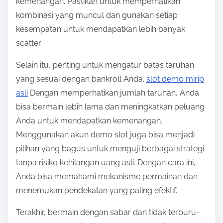
kemenangan. Pastikan untuk memperhatikan
kombinasi yang muncul dan gunakan setiap
kesempatan untuk mendapatkan lebih banyak
scatter.
Selain itu, penting untuk mengatur batas taruhan
yang sesuai dengan bankroll Anda.
slot demo mirip
asli
Dengan memperhatikan jumlah taruhan, Anda
bisa bermain lebih lama dan meningkatkan peluang
Anda untuk mendapatkan kemenangan.
Menggunakan akun demo slot juga bisa menjadi
pilihan yang bagus untuk menguji berbagai strategi
tanpa risiko kehilangan uang asli. Dengan cara ini,
Anda bisa memahami mekanisme permainan dan
menemukan pendekatan yang paling efektif.
Terakhir, bermain dengan sabar dan tidak terburu-