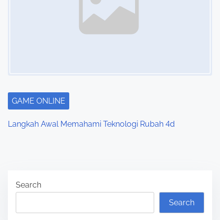
GAME ONLINE
Langkah Awal Memahami Teknologi Rubah 4d
Search
Search