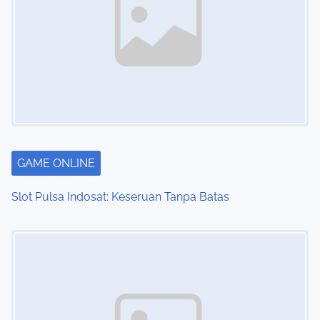
GAME ONLINE
Slot Pulsa Indosat: Keseruan Tanpa Batas
Image Placeholder