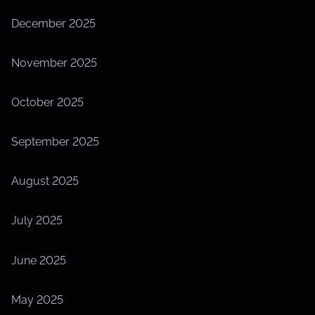
December 2025
November 2025
October 2025
September 2025
August 2025
July 2025
June 2025
May 2025