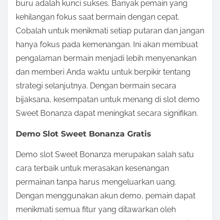
buru adalah kunci sukses. Banyak pemain yang
kehilangan fokus saat bermain dengan cepat.
Cobalah untuk menikmati setiap putaran dan jangan
hanya fokus pada kemenangan. Ini akan membuat
pengalaman bermain menjadi lebih menyenankan
dan memberi Anda waktu untuk berpikir tentang
strategi selanjutnya. Dengan bermain secara
bijaksana, kesempatan untuk menang di slot demo
Sweet Bonanza dapat meningkat secara signifikan.
Demo Slot Sweet Bonanza Gratis
Demo slot Sweet Bonanza merupakan salah satu
cara terbaik untuk merasakan kesenangan
permainan tanpa harus mengeluarkan uang.
Dengan menggunakan akun demo, pemain dapat
menikmati semua fitur yang ditawarkan oleh