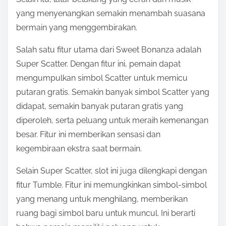
yang menyenangkan semakin menambah suasana
bermain yang menggembirakan.
Salah satu fitur utama dari Sweet Bonanza adalah
Super Scatter. Dengan fitur ini, pemain dapat
mengumpulkan simbol Scatter untuk memicu
putaran gratis. Semakin banyak simbol Scatter yang
didapat, semakin banyak putaran gratis yang
diperoleh, serta peluang untuk meraih kemenangan
besar. Fitur ini memberikan sensasi dan
kegembiraan ekstra saat bermain.
Selain Super Scatter, slot ini juga dilengkapi dengan
fitur Tumble. Fitur ini memungkinkan simbol-simbol
yang menang untuk menghilang, memberikan
ruang bagi simbol baru untuk muncul. Ini berarti