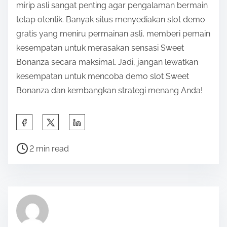
mirip asli sangat penting agar pengalaman bermain
tetap otentik. Banyak situs menyediakan slot demo
gratis yang meniru permainan asli, memberi pemain
kesempatan untuk merasakan sensasi Sweet
Bonanza secara maksimal. Jadi, jangan lewatkan
kesempatan untuk mencoba demo slot Sweet
Bonanza dan kembangkan strategi menang Anda!
S
h
P
a
2 min read
o
r
s
e
t
t
r
h
e
i