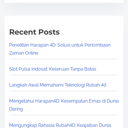
Recent Posts
Penelitian Harapan 4D: Solusi untuk Perlombaan
Zaman Online
Slot Pulsa Indosat: Keseruan Tanpa Batas
Langkah Awal Memahami Teknologi Rubah 4d
Mengetahui Harapan4D: Kesempatan Emas di Dunia
Daring
Mengungkap Rahasia Rubah4D: Keajaiban Dunia