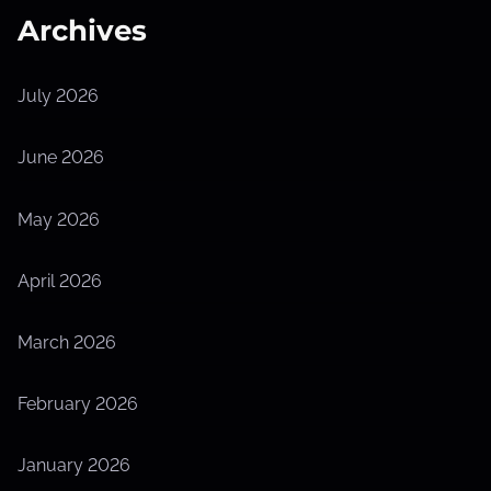
Archives
July 2026
June 2026
May 2026
April 2026
March 2026
February 2026
January 2026