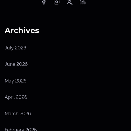
Archives
July 2026
June 2026
May 2026
April 2026
March 2026
February 2026