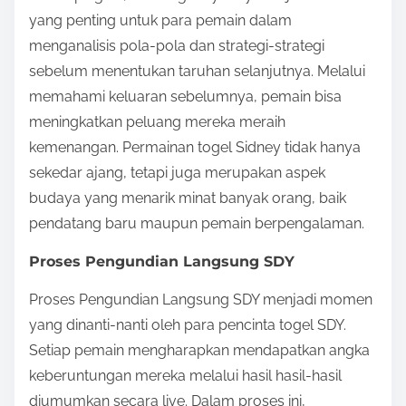
yang penting untuk para pemain dalam
menganalisis pola-pola dan strategi-strategi
sebelum menentukan taruhan selanjutnya. Melalui
memahami keluaran sebelumnya, pemain bisa
meningkatkan peluang mereka meraih
kemenangan. Permainan togel Sidney tidak hanya
sekedar ajang, tetapi juga merupakan aspek
budaya yang menarik minat banyak orang, baik
pendatang baru maupun pemain berpengalaman.
Proses Pengundian Langsung SDY
Proses Pengundian Langsung SDY menjadi momen
yang dinanti-nanti oleh para pencinta togel SDY.
Setiap pemain mengharapkan mendapatkan angka
keberuntungan mereka melalui hasil hasil-hasil
diumumkan secara live. Dalam proses ini,