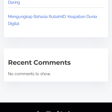
Daring
Mengungkap Rahasia Rubah4D: Keajaiban Dunia
Digital
Recent Comments
No comments to show.