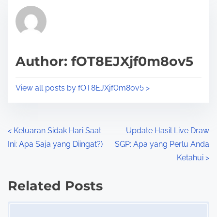
t
r
h
e
i
a
s
d
p
Author: fOT8EJXjf0m8ov5
t
o
i
s
View all posts by fOT8EJXjf0m8ov5 >
m
t
e
o
n
P
<
Keluaran Sidak Hari Saat
Update Hasil Live Draw
:
Ini: Apa Saja yang Diingat?)
SGP: Apa yang Perlu Anda
o
Ketahui
>
s
Related Posts
t
Image Placeholder
s