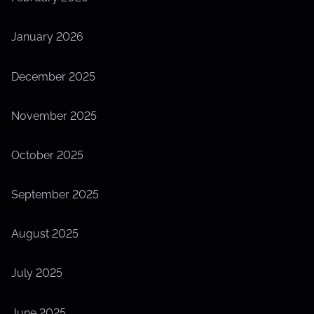
January 2026
December 2025
November 2025
October 2025
September 2025
August 2025
July 2025
June 2025