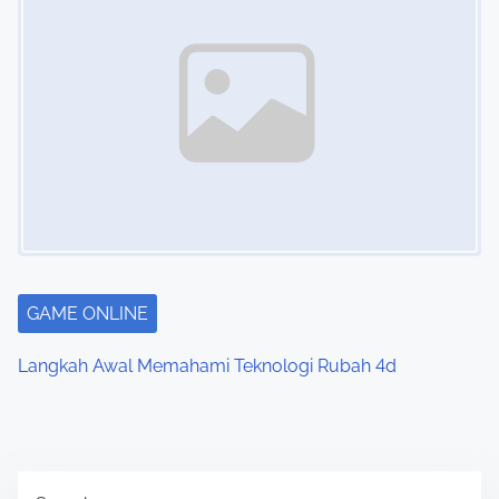
GAME ONLINE
Langkah Awal Memahami Teknologi Rubah 4d