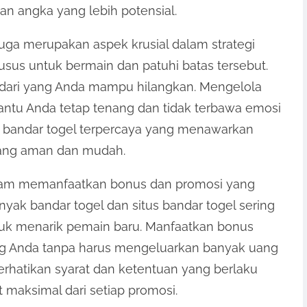
angka yang lebih potensial.
uga merupakan aspek krusial dalam strategi
usus untuk bermain dan patuhi batas tersebut.
h dari yang Anda mampu hilangkan. Mengelola
tu Anda tetap tenang dan tidak terbawa emosi
h bandar togel terpercaya yang menawarkan
ang aman dan mudah.
dalam memanfaatkan bonus dan promosi yang
anyak bandar togel dan situs bandar togel sering
k menarik pemain baru. Manfaatkan bonus
ng Anda tanpa harus mengeluarkan banyak uang
perhatikan syarat dan ketentuan yang berlaku
maksimal dari setiap promosi.