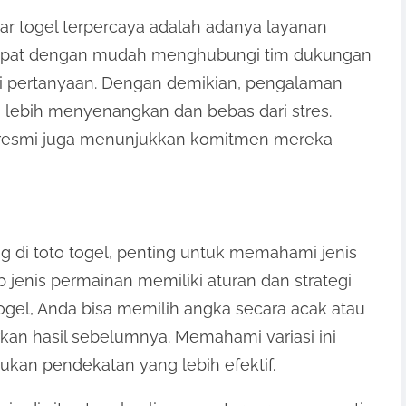
ar togel terpercaya adalah adanya layanan
dapat dengan mudah menghubungi tim dukungan
ki pertanyaan. Dengan demikian, pengalaman
i lebih menyenangkan dan bebas dari stres.
l resmi juga menunjukkan komitmen mereka
di toto togel, penting untuk memahami jenis
jenis permainan memiliki aturan dan strategi
ogel, Anda bisa memilih angka secara acak atau
an hasil sebelumnya. Memahami variasi ini
an pendekatan yang lebih efektif.