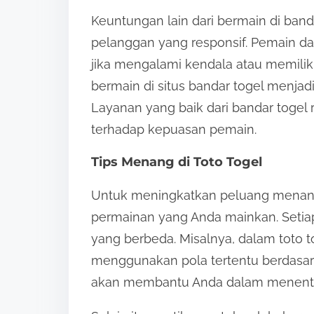
Keuntungan lain dari bermain di band
pelanggan yang responsif. Pemain 
jika mengalami kendala atau memili
bermain di situs bandar togel menjad
Layanan yang baik dari bandar toge
terhadap kepuasan pemain.
Tips Menang di Toto Togel
Untuk meningkatkan peluang menang 
permainan yang Anda mainkan. Setiap 
yang berbeda. Misalnya, dalam toto t
menggunakan pola tertentu berdasark
akan membantu Anda dalam menentuk