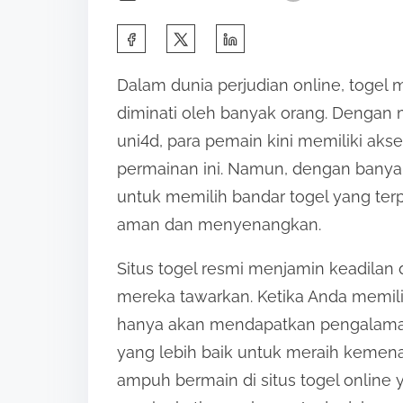
S
h
Dalam dunia perjudian online, togel 
a
diminati oleh banyak orang. Dengan m
r
uni4d, para pemain kini memiliki ak
e
permainan ini. Namun, dengan banyak
t
untuk memilih bandar togel yang te
h
aman dan menyenangkan.
i
s
Situs togel resmi menjamin keadilan
p
mereka tawarkan. Ketika Anda memilih
o
hanya akan mendapatkan pengalaman 
s
yang lebih baik untuk meraih kemena
t
ampuh bermain di situs togel online 
o