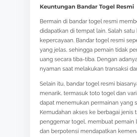
Keuntungan Bandar Togel Resmi
Bermain di bandar togel resmi memb
didapatkan di tempat lain. Salah sa
kepercayaan. Bandar togel resmi seper
yang jelas, sehingga pemain tidak pe
uang secara tiba-tiba. Dengan adany
nyaman saat melakukan transaksi dan 
Selain itu, bandar togel resmi bias
menarik, termasuk toto togel dan var
dapat menemukan permainan yang ses
Kemudahan akses ke berbagai jenis ta
penggemar togel, membuat pemain l
dan berpotensi mendapatkan kemena