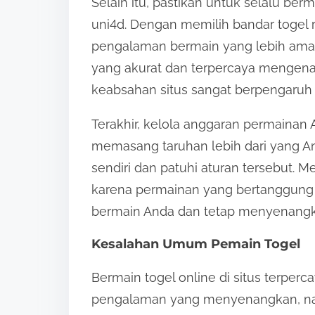
Selain itu, pastikan untuk selalu berm
uni4d. Dengan memilih bandar togel
pengalaman bermain yang lebih aman,
yang akurat dan terpercaya mengena
keabsahan situs sangat berpengaruh
Terakhir, kelola anggaran permainan
memasang taruhan lebih dari yang And
sendiri dan patuhi aturan tersebut. M
karena permainan yang bertanggun
bermain Anda dan tetap menyenangk
Kesalahan Umum Pemain Togel
Bermain togel online di situs terper
pengalaman yang menyenangkan, na