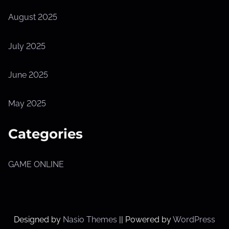
August 2025
July 2025
June 2025
May 2025
Categories
GAME ONLINE
Designed by
Nasio Themes
||
Powered by
WordPress