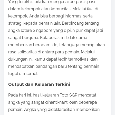
Yang terakhir, pikirkan mengenai berpartisipasi
dalam kelompok atau komunitas. Melalui ikut di
kelompok, Anda bisa berbagi informasi serta
strategi kepada pemain lain. Berbincang tentang
angka lotere Singapore yang dipilih pun dapat jadi
sangat berguna. Kolaborasi ini tidak cuma
memberikan beragam ide, tetapi juga menciptakan
rasa solidaritas di antara para pemain. Melalui
dukungan ini, kamu dapat lebih termotivasi dan
mendapatkan pandangan baru tentang bermain
togel di internet.
Output dan Keluaran Terkini
Pada hari ini, hasil keluaran Toto SGP mencatat
angka yang sangat dinanti-nanti oleh beberapa
pemain. Angka yang dideklarasikan memberikan