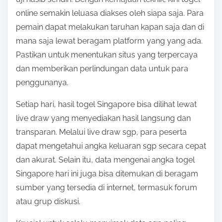
online semakin leluasa diakses oleh siapa saja. Para
pemain dapat melakukan taruhan kapan saja dan di
mana saja lewat beragam platform yang yang ada.
Pastikan untuk menentukan situs yang terpercaya
dan memberikan perlindungan data untuk para
penggunanya.
Setiap hari, hasil togel Singapore bisa dilihat lewat
live draw yang menyediakan hasil langsung dan
transparan. Melalui live draw sgp, para peserta
dapat mengetahui angka keluaran sgp secara cepat
dan akurat. Selain itu, data mengenai angka togel
Singapore hari ini juga bisa ditemukan di beragam
sumber yang tersedia di internet, termasuk forum
atau grup diskusi.