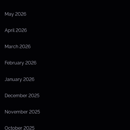
May 2026
April 2026
March 2026
February 2026
January 2026
December 2025
November 2025
October 2025