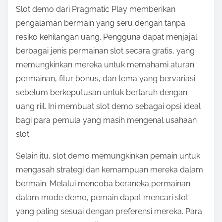
Slot demo dari Pragmatic Play memberikan
pengalaman bermain yang seru dengan tanpa
resiko kehilangan uang. Pengguna dapat menjajal
berbagai jenis permainan slot secara gratis, yang
memungkinkan mereka untuk memahami aturan
permainan, fitur bonus, dan tema yang bervariasi
sebelum berkeputusan untuk bertaruh dengan
uang riil. Ini membuat slot demo sebagai opsi ideal
bagi para pemula yang masih mengenal usahaan
slot.
Selain itu, slot demo memungkinkan pemain untuk
mengasah strategi dan kemampuan mereka dalam
bermain. Melalui mencoba beraneka permainan
dalam mode demo, pemain dapat mencari slot
yang paling sesuai dengan preferensi mereka. Para