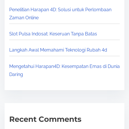
Penelitian Harapan 4D: Solusi untuk Perlombaan
Zaman Online
Slot Pulsa Indosat: Keseruan Tanpa Batas
Langkah Awal Memahami Teknologi Rubah 4d
Mengetahui Harapan4D: Kesempatan Emas di Dunia
Daring
Recent Comments