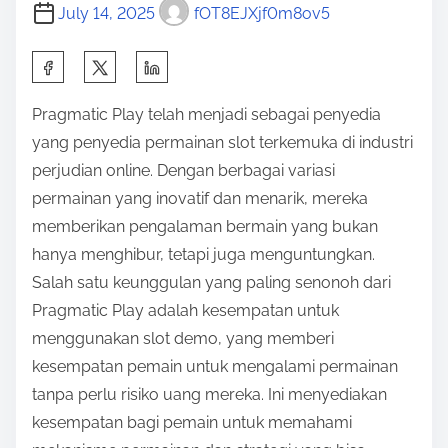
July 14, 2025
fOT8EJXjf0m8ov5
S
h
Pragmatic Play telah menjadi sebagai penyedia
a
yang penyedia permainan slot terkemuka di industri
r
perjudian online. Dengan berbagai variasi
e
permainan yang inovatif dan menarik, mereka
t
memberikan pengalaman bermain yang bukan
h
hanya menghibur, tetapi juga menguntungkan.
i
Salah satu keunggulan yang paling senonoh dari
s
Pragmatic Play adalah kesempatan untuk
p
menggunakan slot demo, yang memberi
o
kesempatan pemain untuk mengalami permainan
s
tanpa perlu risiko uang mereka. Ini menyediakan
t
kesempatan bagi pemain untuk memahami
o