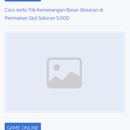
o
Cara serta Trik Kemenangan Besar-Besaran di
n
Permainan Slot Setoran 5.000
Image Placeholder
GAME ONLINE