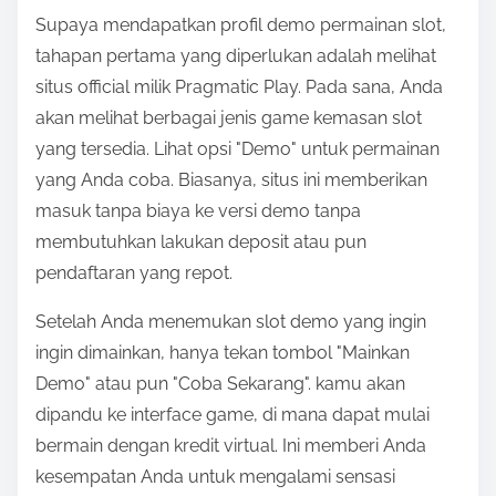
Supaya mendapatkan profil demo permainan slot,
tahapan pertama yang diperlukan adalah melihat
situs official milik Pragmatic Play. Pada sana, Anda
akan melihat berbagai jenis game kemasan slot
yang tersedia. Lihat opsi "Demo" untuk permainan
yang Anda coba. Biasanya, situs ini memberikan
masuk tanpa biaya ke versi demo tanpa
membutuhkan lakukan deposit atau pun
pendaftaran yang repot.
Setelah Anda menemukan slot demo yang ingin
ingin dimainkan, hanya tekan tombol "Mainkan
Demo" atau pun "Coba Sekarang". kamu akan
dipandu ke interface game, di mana dapat mulai
bermain dengan kredit virtual. Ini memberi Anda
kesempatan Anda untuk mengalami sensasi