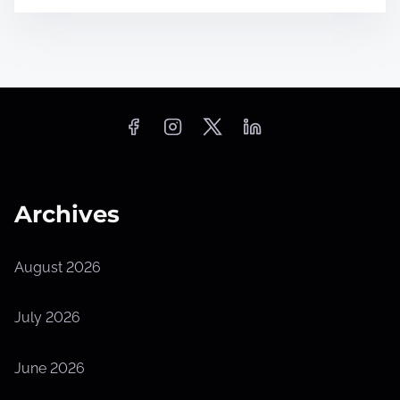
Archives
August 2026
July 2026
June 2026