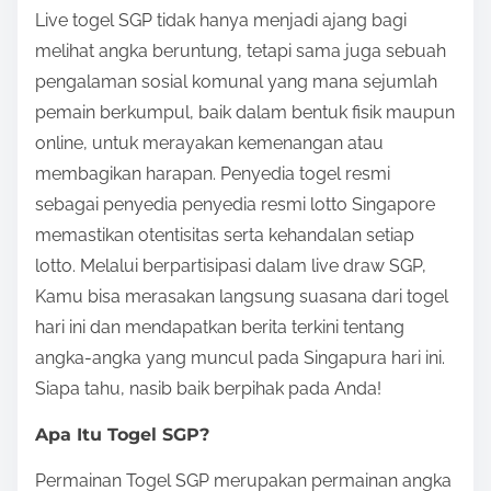
o
Live togel SGP tidak hanya menjadi ajang bagi
n
melihat angka beruntung, tetapi sama juga sebuah
:
pengalaman sosial komunal yang mana sejumlah
pemain berkumpul, baik dalam bentuk fisik maupun
online, untuk merayakan kemenangan atau
membagikan harapan. Penyedia togel resmi
sebagai penyedia penyedia resmi lotto Singapore
memastikan otentisitas serta kehandalan setiap
lotto. Melalui berpartisipasi dalam live draw SGP,
Kamu bisa merasakan langsung suasana dari togel
hari ini dan mendapatkan berita terkini tentang
angka-angka yang muncul pada Singapura hari ini.
Siapa tahu, nasib baik berpihak pada Anda!
Apa Itu Togel SGP?
Permainan Togel SGP merupakan permainan angka