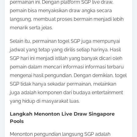
permainan ini. Dengan platform SGP live draw,
pemain bisa menyaksikan draw angka secara
langsung, membuat proses bermain menjadi lebih
menarik serta jelas.
Selain itu, permainan togel SGP juga mempunyai
jadwal yang tetap yang dirilis setiap harinya. Hasil
SGP hari ini menjadi istilah yang banyak dicari oleh
pemain dalam mencari informasi informasi terbaru
mengenai hasil pengundian. Dengan demikian, togel
SGP tidak hanya sekadar permainan, melainkan
juga adalah komponen dari budaya entertainment
yang hidup di masyarakat luas.
Langkah Menonton Live Draw Singapore
Pools
Menonton pengundian langsung SGP adalah