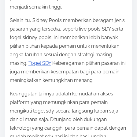
menjadi semakin tinggi.
Selain itu, Sidney Pools memberikan beragam jenis
pasaran yang tersedia, seperti live pools SDY serta
togel sidney pools. Ini memberikan lebih banyak
pilihan pilihan kepada pemain untuk menentukan
angka taruhan sesuai dengan strategi masing-
masing.
Togel SDY
Keberagaman pilihan pasaran ini
juga memberikan kesempatan bagi para pemain
meningkatkan kemungkinan menang.
Keunggulan lainnya adalah kemudahan akses
platform yang memungkinkan para pemain
mengikuti togel sdy secara langsung kapan saja
dan di mana saja. Ditunjang oleh dukungan
teknologi yang canggih, para pemain dapat dengan
mudah melihat sdy hari ini dan hasil undian