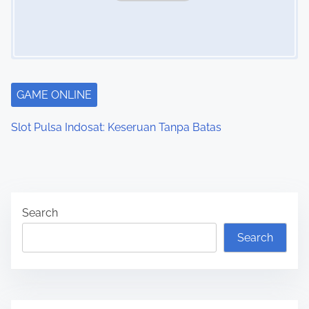
GAME ONLINE
Slot Pulsa Indosat: Keseruan Tanpa Batas
Search
Search