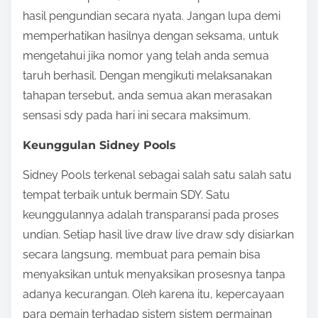
hasil pengundian secara nyata. Jangan lupa demi
memperhatikan hasilnya dengan seksama, untuk
mengetahui jika nomor yang telah anda semua
taruh berhasil. Dengan mengikuti melaksanakan
tahapan tersebut, anda semua akan merasakan
sensasi sdy pada hari ini secara maksimum.
Keunggulan Sidney Pools
Sidney Pools terkenal sebagai salah satu salah satu
tempat terbaik untuk bermain SDY. Satu
keunggulannya adalah transparansi pada proses
undian. Setiap hasil live draw live draw sdy disiarkan
secara langsung, membuat para pemain bisa
menyaksikan untuk menyaksikan prosesnya tanpa
adanya kecurangan. Oleh karena itu, kepercayaan
para pemain terhadap sistem sistem permainan