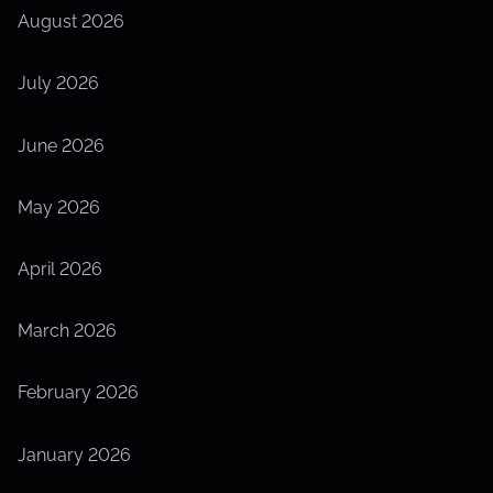
August 2026
July 2026
June 2026
May 2026
April 2026
March 2026
February 2026
January 2026