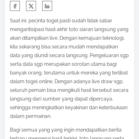
S
h
Saat ini, pecinta togel pasti sudah tidak sabar
a
mengantisipasi hasil akhir toto siaran langsung yang
r
akan ditampilkan live. Dengan kemajuan teknologi,
e
kita sekarang bisa secara mudah mendapatkan
t
data yang diundi secara langsung. Pengeluaran sgp
h
serta data sgp merupakan sorotan utama bagi
i
banyak orang, terutama untuk mereka yang terlibat
s
dalam togel online. Dengan adanya live draw sgp,
p
seluruh pemain bisa mengikuti hasil tersebut secara
o
langsung dari sumber yang dapat dipercaya,
s
sehingga meningkatkan keyakinan dan keterbukaan
t
dalam permainan.
o
n
Bagi semua yang yang ingin mendapatkan berita
:
terbaru mengenai hasil terkini, toto langsung serta