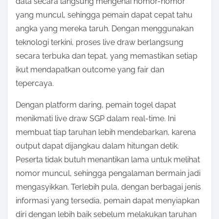
data secara langsung mengenai nomor-nomor
yang muncul, sehingga pemain dapat cepat tahu
angka yang mereka taruh. Dengan menggunakan
teknologi terkini, proses live draw berlangsung
secara terbuka dan tepat, yang memastikan setiap
ikut mendapatkan outcome yang fair dan
tepercaya.
Dengan platform daring, pemain togel dapat
menikmati live draw SGP dalam real-time. Ini
membuat tiap taruhan lebih mendebarkan, karena
output dapat dijangkau dalam hitungan detik.
Peserta tidak butuh menantikan lama untuk melihat
nomor muncul, sehingga pengalaman bermain jadi
mengasyikkan. Terlebih pula, dengan berbagai jenis
informasi yang tersedia, pemain dapat menyiapkan
diri dengan lebih baik sebelum melakukan taruhan