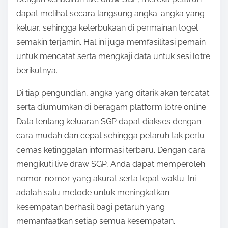
dapat melihat secara langsung angka-angka yang
keluar, sehingga keterbukaan di permainan togel
semakin terjamin. Hal ini juga memfasilitasi pemain
untuk mencatat serta mengkaji data untuk sesi lotre
berikutnya.
Di tiap pengundian, angka yang ditarik akan tercatat
serta diumumkan di beragam platform lotre online.
Data tentang keluaran SGP dapat diakses dengan
cara mudah dan cepat sehingga petaruh tak perlu
cemas ketinggalan informasi terbaru. Dengan cara
mengikuti live draw SGP, Anda dapat memperoleh
nomor-nomor yang akurat serta tepat waktu. Ini
adalah satu metode untuk meningkatkan
kesempatan berhasil bagi petaruh yang
memanfaatkan setiap semua kesempatan.