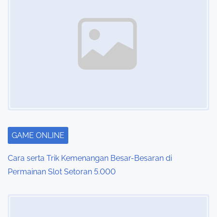
n
a
v
i
g
a
t
i
GAME ONLINE
o
Cara serta Trik Kemenangan Besar-Besaran di
Permainan Slot Setoran 5.000
n
Image Placeholder