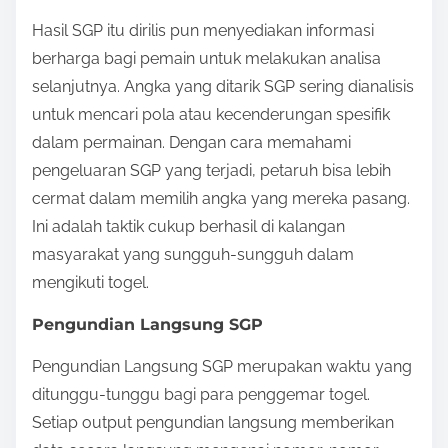
Hasil SGP itu dirilis pun menyediakan informasi
berharga bagi pemain untuk melakukan analisa
selanjutnya. Angka yang ditarik SGP sering dianalisis
untuk mencari pola atau kecenderungan spesifik
dalam permainan. Dengan cara memahami
pengeluaran SGP yang terjadi, petaruh bisa lebih
cermat dalam memilih angka yang mereka pasang.
Ini adalah taktik cukup berhasil di kalangan
masyarakat yang sungguh-sungguh dalam
mengikuti togel.
Pengundian Langsung SGP
Pengundian Langsung SGP merupakan waktu yang
ditunggu-tunggu bagi para penggemar togel.
Setiap output pengundian langsung memberikan