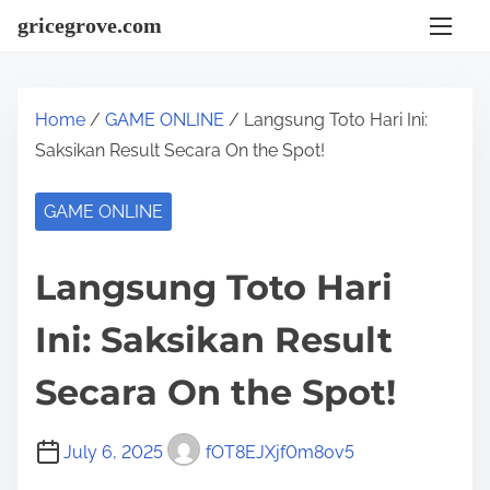
S
gricegrove.com
k
i
p
Home
/
GAME ONLINE
/ Langsung Toto Hari Ini:
t
Saksikan Result Secara On the Spot!
o
c
GAME ONLINE
o
n
Langsung Toto Hari
t
e
Ini: Saksikan Result
n
t
Secara On the Spot!
July 6, 2025
fOT8EJXjf0m8ov5