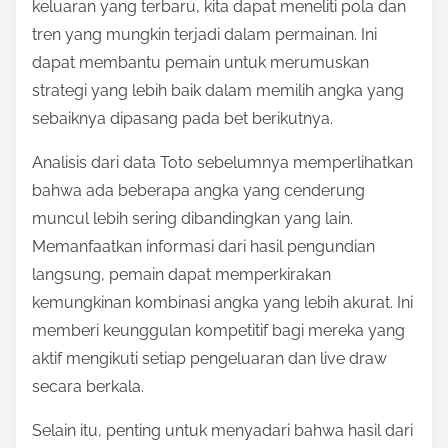
keluaran yang terbaru, kita dapat meneliti pola dan
tren yang mungkin terjadi dalam permainan. Ini
dapat membantu pemain untuk merumuskan
strategi yang lebih baik dalam memilih angka yang
sebaiknya dipasang pada bet berikutnya.
Analisis dari data Toto sebelumnya memperlihatkan
bahwa ada beberapa angka yang cenderung
muncul lebih sering dibandingkan yang lain.
Memanfaatkan informasi dari hasil pengundian
langsung, pemain dapat memperkirakan
kemungkinan kombinasi angka yang lebih akurat. Ini
memberi keunggulan kompetitif bagi mereka yang
aktif mengikuti setiap pengeluaran dan live draw
secara berkala.
Selain itu, penting untuk menyadari bahwa hasil dari