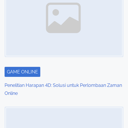
a
v
i
g
a
t
i
GAME ONLINE
o
Penelitian Harapan 4D: Solusi untuk Perlombaan Zaman
Online
n
Image Placeholder