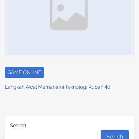
GAME ONLINE
Langkah Awal Memahami Teknologi Rubah 4d
Search
Search