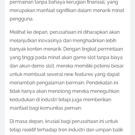
permainan tanpa bahaya kerugian finansial, yang
merupakan manfaat signifikan dalam menarik minat
pengguna.
Melihat ke depan, perusahaan ini diharapkan akan
melanjutkan inovasinya dan menghadirkan lebih
banyak konten menarik. Dengan tingkat permintaan
yang tinggi pada minat akan game slot tanpa biaya
dan akun demo slot, mereka memiliki potensi besar
untuk membuat several new features yang dapat
menambah pengalaman bermain. Pendekatan ini
tidak hanya akan menolong mereka meneguhkan
kedudukan di industri tetapi juga memberikan
manfaat bagi komunitas pemain.
Di masa depan, krusial bagi perusahaan ini untuk
tetap reaktif terhadap tren industri dan umpan balik