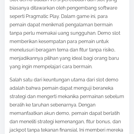
biasanya ditawarkan oleh pengembang software
seperti Pragmatic Play. Dalam game ini, para
pemain dapat menikmati pengalaman bermain
tanpa perlu memakai uang sungguhan. Demo slot
memberikan kesempatan para pemain untuk
menelusuri beragam tema dan fitur tanpa risiko,
menjadikannya pilihan yang ideal bagi orang baru
yang ingin mempelajari cara bermain.
Salah satu dari keuntungan utama dari slot demo
adalah bahwa pemain dapat menguji beraneka
strategi dan mengerti mekanika permainan sebelum
beralih ke taruhan sebenarnya. Dengan
memanfaatkan akun demo, pemain dapat berlatih
dan meneliti strategi kemenangan, fitur bonus, dan
jackpot tanpa tekanan finansial. Ini memberi mereka