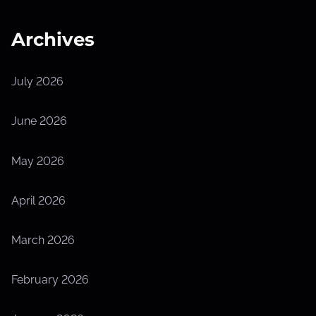
Archives
July 2026
June 2026
May 2026
April 2026
March 2026
February 2026