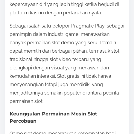
kepercayaan diri yang lebih tinggi ketika berjudi di
platform kasino dengan pertaruhan nyata.
Sebagai salah satu pelopor Pragmatic Play, sebagai
pemimpin dalam industri game, menawarkan
banyak permainan slot demo yang seru. Pemain
dapat memilih dari berbagai pilihan, termasuk slot
tradisional hingga slot video terbaru yang
dilengkapi dengan visual yang menawan dan
kemudahan interaksi. Slot gratis ini tidak hanya
menyenangkan tetapi juga mendidik, yang
menjadikannya semakin populer di antara pecinta
permainan slot.
Keunggulan Permainan Mesin Slot
Percobaan
Game slot demo menawarkan kesempatan bagi