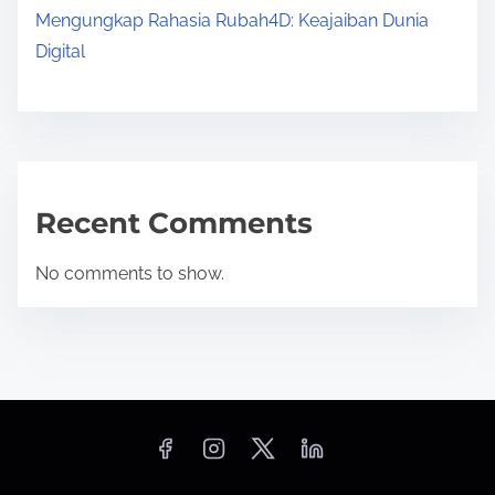
Mengungkap Rahasia Rubah4D: Keajaiban Dunia
Digital
Recent Comments
No comments to show.