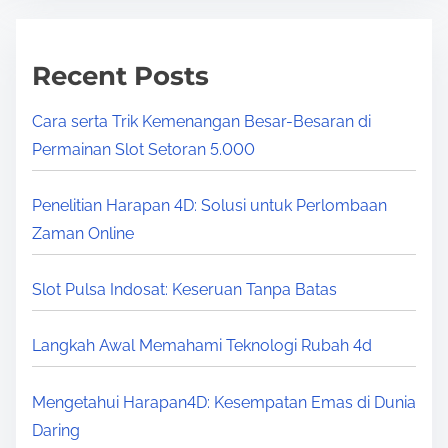
Recent Posts
Cara serta Trik Kemenangan Besar-Besaran di
Permainan Slot Setoran 5.000
Penelitian Harapan 4D: Solusi untuk Perlombaan
Zaman Online
Slot Pulsa Indosat: Keseruan Tanpa Batas
Langkah Awal Memahami Teknologi Rubah 4d
Mengetahui Harapan4D: Kesempatan Emas di Dunia
Daring