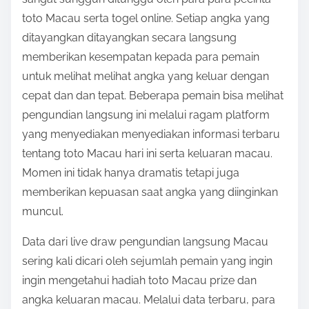
toto Macau serta togel online. Setiap angka yang
ditayangkan ditayangkan secara langsung
memberikan kesempatan kepada para pemain
untuk melihat melihat angka yang keluar dengan
cepat dan dan tepat. Beberapa pemain bisa melihat
pengundian langsung ini melalui ragam platform
yang menyediakan menyediakan informasi terbaru
tentang toto Macau hari ini serta keluaran macau.
Momen ini tidak hanya dramatis tetapi juga
memberikan kepuasan saat angka yang diinginkan
muncul.
Data dari live draw pengundian langsung Macau
sering kali dicari oleh sejumlah pemain yang ingin
ingin mengetahui hadiah toto Macau prize dan
angka keluaran macau. Melalui data terbaru, para