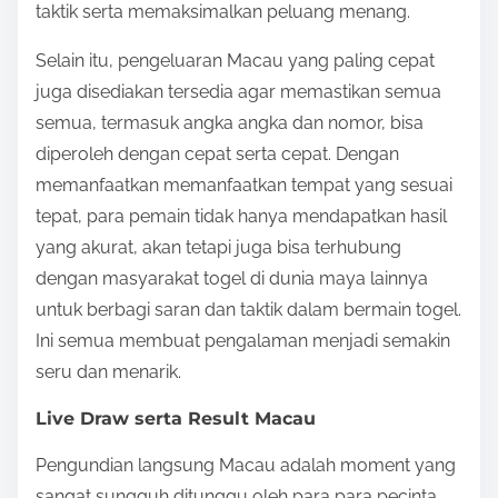
taktik serta memaksimalkan peluang menang.
Selain itu, pengeluaran Macau yang paling cepat
juga disediakan tersedia agar memastikan semua
semua, termasuk angka angka dan nomor, bisa
diperoleh dengan cepat serta cepat. Dengan
memanfaatkan memanfaatkan tempat yang sesuai
tepat, para pemain tidak hanya mendapatkan hasil
yang akurat, akan tetapi juga bisa terhubung
dengan masyarakat togel di dunia maya lainnya
untuk berbagi saran dan taktik dalam bermain togel.
Ini semua membuat pengalaman menjadi semakin
seru dan menarik.
Live Draw serta Result Macau
Pengundian langsung Macau adalah moment yang
sangat sungguh ditunggu oleh para para pecinta