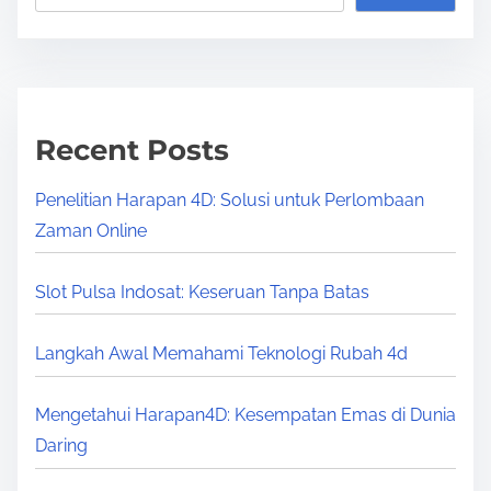
p
e
a
g
i
Recent Posts
n
Penelitian Harapan 4D: Solusi untuk Perlombaan
a
Zaman Online
t
Slot Pulsa Indosat: Keseruan Tanpa Batas
i
Langkah Awal Memahami Teknologi Rubah 4d
o
n
Mengetahui Harapan4D: Kesempatan Emas di Dunia
Daring