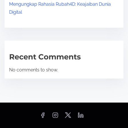
Mengungkap Rahasia Rubah4D: Keajaiban Dunia
Digital
Recent Comments
No comments to show.