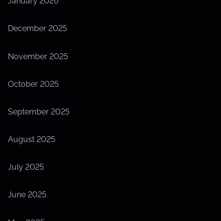
January 2026
December 2025
November 2025
October 2025
September 2025
August 2025
July 2025
June 2025