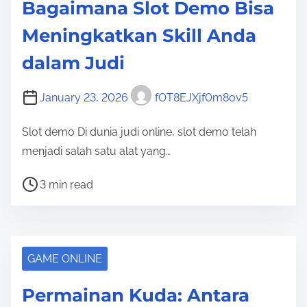
Bagaimana Slot Demo Bisa
a
d
Meningkatkan Skill Anda
t
dalam Judi
i
m
January 23, 2026
fOT8EJXjf0m8ov5
e
Slot demo Di dunia judi online, slot demo telah
menjadi salah satu alat yang…
P
3 min read
o
s
t
r
GAME ONLINE
e
Permainan Kuda: Antara
a