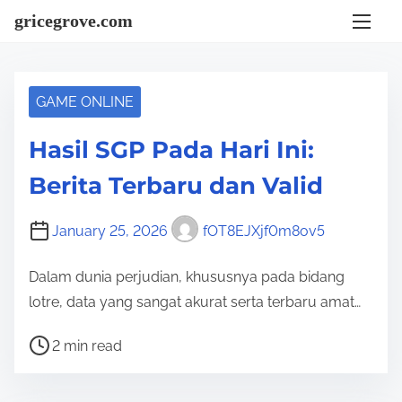
S
gricegrove.com
k
i
p
GAME ONLINE
t
o
Hasil SGP Pada Hari Ini:
c
Berita Terbaru dan Valid
o
n
January 25, 2026
fOT8EJXjf0m8ov5
t
e
Dalam dunia perjudian, khususnya pada bidang
n
lotre, data yang sangat akurat serta terbaru amat…
t
P
2 min read
o
s