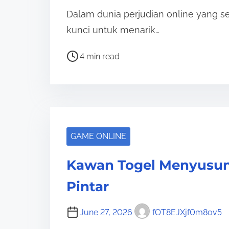
Dalam dunia perjudian online yang s
kunci untuk menarik…
P
4 min read
o
s
t
r
e
GAME ONLINE
a
d
Kawan Togel Menyusun
t
i
Pintar
m
e
June 27, 2026
fOT8EJXjf0m8ov5