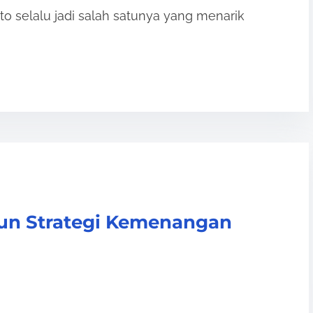
to selalu jadi salah satunya yang menarik
n Strategi Kemenangan