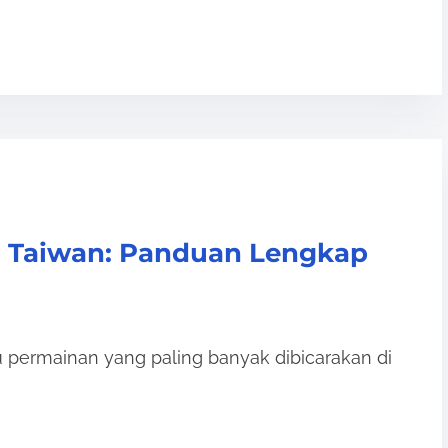
l Taiwan: Panduan Lengkap
u permainan yang paling banyak dibicarakan di