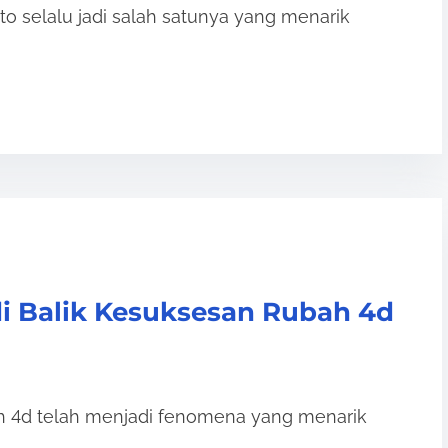
to selalu jadi salah satunya yang menarik
i Balik Kesuksesan Rubah 4d
h 4d telah menjadi fenomena yang menarik