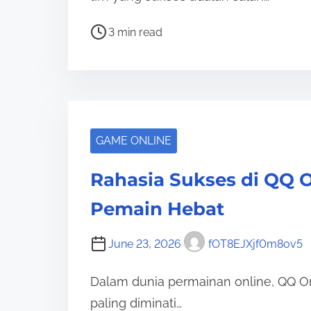
P
3 min read
o
s
t
r
e
GAME ONLINE
a
d
Rahasia Sukses di QQ 
t
i
Pemain Hebat
m
e
June 23, 2026
fOT8EJXjf0m8ov5
Dalam dunia permainan online, QQ On
paling diminati…