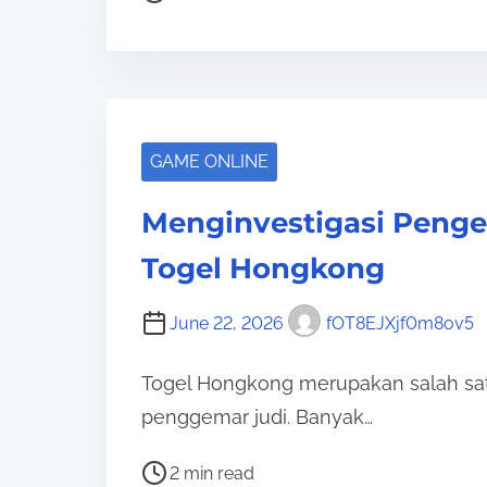
o
s
t
r
e
GAME ONLINE
a
d
Menginvestigasi Pengel
t
i
Togel Hongkong
m
e
June 22, 2026
fOT8EJXjf0m8ov5
Togel Hongkong merupakan salah satu
penggemar judi. Banyak…
P
2 min read