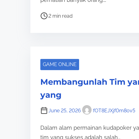
P
2 min read
o
s
t
r
e
GAME ONLINE
a
d
Membangunlah Tim yang
t
i
yang
m
e
June 25, 2026
fOT8EJXjf0m8ov5
Dalam alam permainan kudapoker y
tim yang sukses adalah salah…